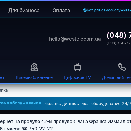
Для бизнеса
Оплата
Бот для самообслужива
(048) 
hello@westelecom.ua
(098) 750-22
ет
Видеонаблюдение
Цифровое TV
Домашний те
ranka
—
баланс, диагностика, оборудование 24/
 самообслуживания
рнет на провулок 2-й провулок Івана Франка Измаил от 
96+ часов ☎ 750-22-22