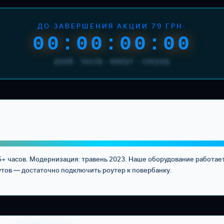
ДО ЗАВЕРШЕНИЯ АКЦИИ 79 ГРН:
00:00:00:00
дней : часов : минут : секунд
15+ часов. Модернизация: травень 2023. Наше оборудование работа
утов — достаточно подключить роутер к повербанку.