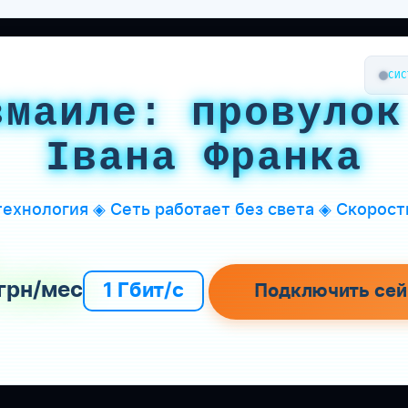
СИС
змаиле: провулок
Івана Франка
ехнология ◈ Сеть работает без света ◈ Скорость
грн/мес
1 Гбит/с
Подключить сей