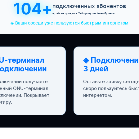
104+
подключенных абонентов
в районе провулок 2-й провулок Івана Франка
◈ Ваши соседи уже пользуются быстрым интернетом
U-терминал
◈ Подключени
подключении
3 дней
ключении получаете
Оставьте заявку сегод
нный ONU-терминал
скоро пользуйтесь бы
ключении. Покрывает
интернетом.
тиру.