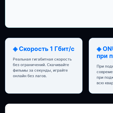
◈ Скорость 1 Гбит/с
◈ ON
при 
Реальная гигабитная скорость
без ограничений. Скачивайте
При под
фильмы за секунды, играйте
совреме
онлайн без лагов.
при под
всю квар