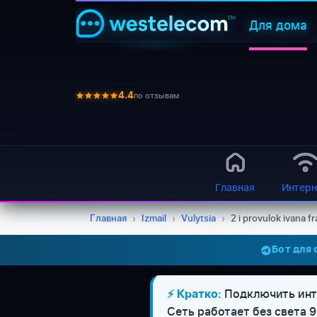
Для дома
по отзывам
4.4
Главная
Интерн
Главная
›
Izmail
›
Vulytsia
›
2 i provulok ivana f
Бот для
Подключить инте
⚡ Кратко:
Сеть работает без света 