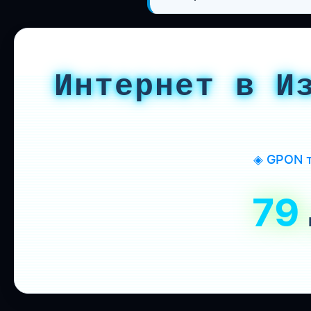
Интернет в И
◈ GPON т
79