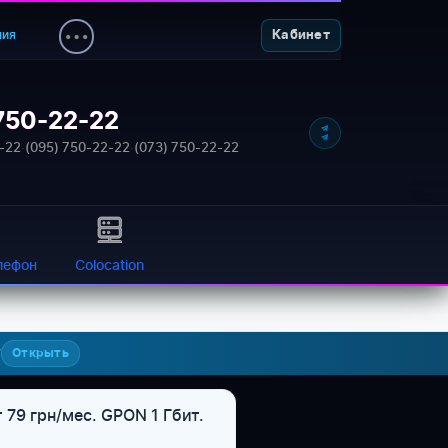
ния
Кабинет
750-22-22
-22
·
(095) 750-22-22
·
(073) 750-22-22
лефон
Colocation
7
Открыть
79 грн/мес. GPON 1 Гбит.