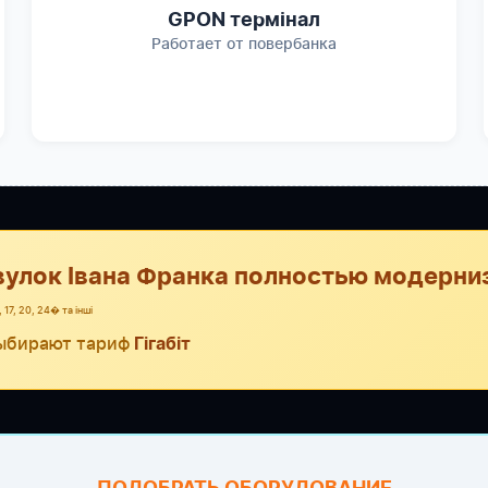
GPON термінал
Работает от повербанка
вулок Івана Франка полностью модерни
 17, 20, 24� та інші
ыбирают тариф
Гігабіт