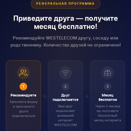
РЕФЕРАЛЬНАЯ ПРОГРАММА
Приведите друга — получите
месяц бесплатно!
Рекомендуйте WESTELECOM другу, соседу или
родственнику. Количество друзей не ограничено!
1
2
3
Рекомендуете
Друг
Месяц
подключается
бесплатно
Заполните форму
Ваш друг
Через 2 месяца
и пригласите
подключает
вы получаете
друга
домашний
бесплатный
подключиться
интернет
месяц интернета
WESTELECOM