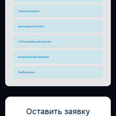
Українська вулиця
вулиця Івана Багряного
1-й Чорнобаївський провулок
вулиця Капітана Семенюка
Вербна вулиця
Оставить заявку