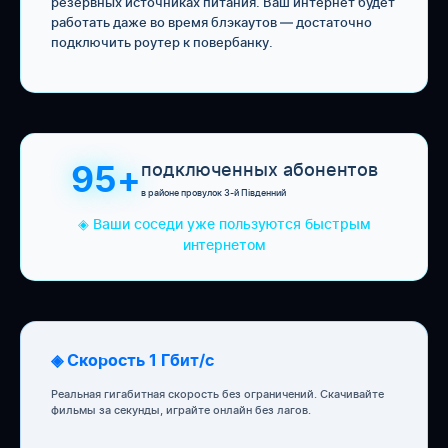
резервных источниках питания. Ваш интернет будет
работать даже во время блэкаутов — достаточно
подключить роутер к повербанку.
подключенных абонентов
95+
в районе провулок 3-й Південний
◈ Ваши соседи уже пользуются быстрым
интернетом
◈ Скорость 1 Гбит/с
Реальная гигабитная скорость без ограничений. Скачивайте
фильмы за секунды, играйте онлайн без лагов.