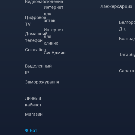
Видеонаблюдение
Ланжерон
Арциз
Интернет
для
Цифровое
аптек
Белгор
TV
Дн.
Интернет
Домашний
для
Болгра
телефон
клиник
Colocation
СисАдмин
Татарб
Выделенный
Сарата
IP
Заморожування
Личный
кабинет
Магазин
Бот