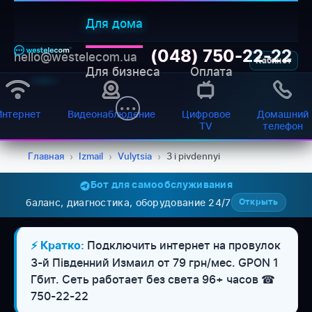
Для дома
(048) 750-22-22
hello@westelecom.ua
Кабинет
Для бизнеса
Оплата
Интернет
Видеонаблюдение
Цифровое
Домашний
TV
телефон
Главная
›
Izmail
›
Vulytsia
›
3 i pivdennyi
Бот для самообслуживания
баланс, диагностика, оборудование 24/7
Открыть
WESTELECOM
Онлайн-підтримка
Подключить интернет на провулок
⚡ Кратко:
3-й Південний Измаил от 79 грн/мес. GPON 1
Гбит. Сеть работает без света 96+ часов ☎
750-22-22