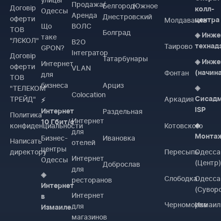
Продажа/
Белгород-
Южное
Договiр
колл-
Одессы
Аренда
Днестровский
оферти
Молдаванка
центра
Що
ВОЛС
ТОВ
Болград
◈ Инже
таке
"ЛЄКОЛ"
B2O
Таирово
технад
GPON?
Інтегратор
Договiр
Татарбунары
◈ Инже
Интернет
оферти
VLAN
Фонтан
(начин
для
ТОВ
бизнеса
Арциз
"ТЕЛЕКОМ
◈
Colocation
ТРЕЙД"
Аркадия
Сисад
⚡
ISP
Раздельная
Интернет
Политика
Интернет
10 Гбит/с
конфиденциальности
Котовского
◈
для
Монта
Бизнес-
Ивановка
Написать
отелей
центры
директору
Пересыпь
Одесса
Интернет
Одессы
(Центр
Доброслав
для
◈
Слободка
Одесса
ресторанов
Интернет
(Сувор
Интернет
в
Черноморка
Измаил
для
Измаиле
магазинов