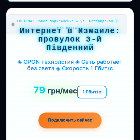
СИСТЕМА: Новое подключение — ул. Болградская (5
мин назад)
Интернет в Измаиле:
провулок 3-й
Південний
◈ GPON технология ◈ Сеть работает
без света ◈ Скорость 1 Гбит/с
79
грн/мес
1 Гбит/с
Подключить сейчас