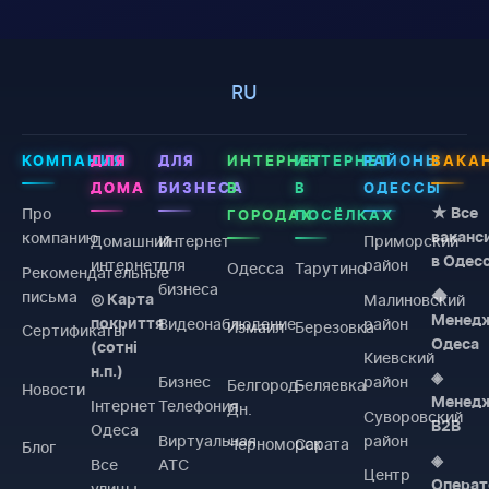
RU
КОМПАНИЯ
ДЛЯ
ДЛЯ
ИНТЕРНЕТ
ИНТЕРНЕТ
РАЙОНЫ
ВАКА
ДОМА
БИЗНЕСА
В
В
ОДЕССЫ
Про
★ Все
ГОРОДАХ
ПОСЁЛКАХ
компанию
ваканс
Домашний
Интернет
Приморский
в Одес
интернет
для
район
Одесса
Тарутино
Рекомендательные
бизнеса
письма
◆
Малиновский
◎ Карта
Менед
Видеонаблюдение
район
покриття
Измаил
Березовка
Сертификаты
Одеса
(сотні
Киевский
н.п.)
◈
Бизнес
район
Белгород-
Беляевка
Новости
Менед
Інтернет
Телефония
Дн.
Суворовский
B2B
Одеса
Виртуальная
район
Черноморск
Сарата
Блог
◈
Все
АТС
Центр
Операт
улицы