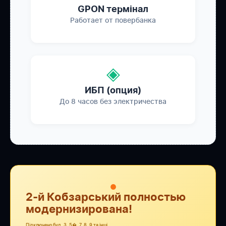
GPON термінал
Работает от повербанка
◈
ИБП (опция)
До 8 часов без электричества
●
2-й Кобзарський полностью
модернизирована!
Підключено буд. 3, 5�, 7, 8, 9 та інші