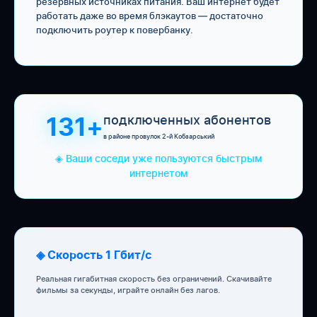
резервных источниках питания. Ваш интернет будет
работать даже во время блэкаутов — достаточно
подключить роутер к повербанку.
подключенных абонентов
131+
в районе провулок 2-й Кобзарський
◈ Ваши соседи уже пользуются быстрым
интернетом
◈ Скорость 1 Гбит/с
Реальная гигабитная скорость без ограничений. Скачивайте
фильмы за секунды, играйте онлайн без лагов.