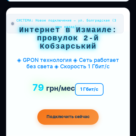
СИСТЕМА: Новое подключение — ул. Болградская (3
мин назад)
Интернет в Измаиле:
провулок 2-й
Кобзарський
◈ GPON технология ◈ Сеть работает
без света ◈ Скорость 1 Гбит/с
79
грн/мес
1 Гбит/с
Подключить сейчас