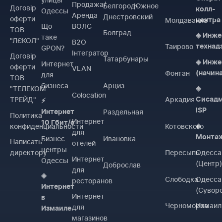
Продажа/
Белгород-
Южное
Договiр
колл-
Одессы
Аренда
Днестровский
оферти
Молдаванка
центра
Що
ВОЛС
ТОВ
Болград
◈ Инже
таке
"ЛЄКОЛ"
B2O
Таирово
технад
GPON?
Інтегратор
Договiр
Татарбунары
◈ Инже
Интернет
оферти
VLAN
Фонтан
(начин
для
ТОВ
бизнеса
Арциз
"ТЕЛЕКОМ
◈
Colocation
ТРЕЙД"
Аркадия
Сисад
⚡
ISP
Раздельная
Интернет
Политика
Интернет
10 Гбит/с
конфиденциальности
Котовского
◈
для
Монта
Бизнес-
Ивановка
Написать
отелей
центры
директору
Пересыпь
Одесса
Интернет
Одессы
(Центр
Доброслав
для
◈
Слободка
Одесса
ресторанов
Интернет
(Сувор
Интернет
в
Черноморка
Измаил
для
Измаиле
магазинов