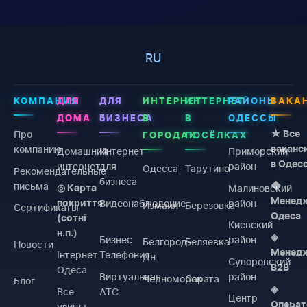
RU
КОМПАНИЯ
ДЛЯ
ДЛЯ
ИНТЕРНЕТ
ИНТЕРНЕТ
РАЙОНЫ
ВАКА
ДОМА
БИЗНЕСА
В
В
ОДЕССЫ
Про
★ Все
ГОРОДАХ
ПОСЁЛКАХ
компанию
ваканс
Домашний
Интернет
Приморский
в Одес
интернет
для
район
Одесса
Тарутино
Рекомендательные
бизнеса
письма
◆
Малиновский
◎ Карта
Менед
Видеонаблюдение
район
покриття
Измаил
Березовка
Сертификаты
Одеса
(сотні
Киевский
н.п.)
◈
Бизнес
район
Белгород-
Беляевка
Новости
Менед
Інтернет
Телефония
Дн.
Суворовский
B2B
Одеса
Виртуальная
район
Черноморск
Сарата
Блог
◈
Все
АТС
Центр
Операт
улицы