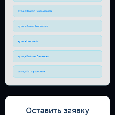
вулиця Валерія Лобановського
вулиця Євгена Коновальця
вулиця Новоселів
вулиця Капітана Семенюка
вулиця Котляревського
Оставить заявку