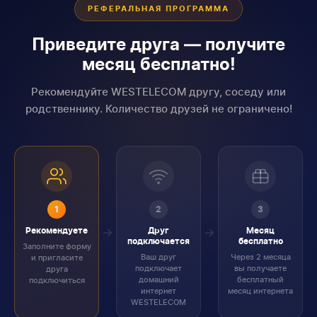
РЕФЕРАЛЬНАЯ ПРОГРАММА
Приведите друга — получите
месяц бесплатно!
Рекомендуйте WESTELECOM другу, соседу или
родственнику. Количество друзей не ограничено!
1
2
3
Рекомендуете
Друг
Месяц
подключается
бесплатно
Заполните форму
Ваш друг
Через 2 месяца
и пригласите
подключает
вы получаете
друга
домашний
бесплатный
подключиться
интернет
месяц интернета
WESTELECOM