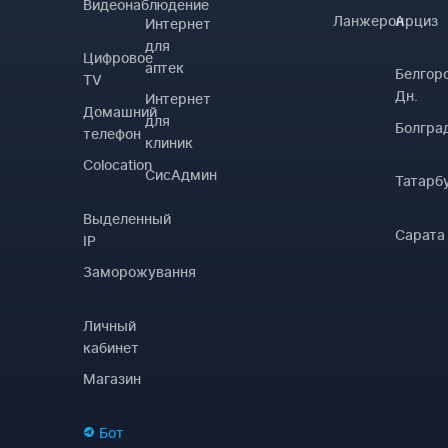
Видеонаблюдение
Ланжерон
Арциз
Интернет
для
Цифровое
аптек
Белгор
TV
Дн.
Интернет
Домашний
для
Болгра
телефон
клиник
Colocation
СисАдмин
Татарб
Выделенный
Сарата
IP
Заморожування
Личный
кабинет
Магазин
Бот