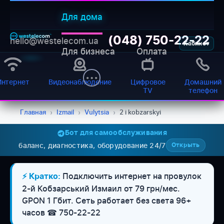
Для дома
(048) 750-22-22
hello@westelecom.ua
Кабинет
Для бизнеса
Оплата
Интернет
Видеонаблюдение
Цифровое
Домашний
TV
телефон
Главная
›
Izmail
›
Vulytsia
›
2 i kobzarskyi
Бот для самообслуживания
баланс, диагностика, оборудование 24/7
Открыть
WESTELECOM
Онлайн-підтримка
Подключить интернет на провулок
⚡ Кратко:
2-й Кобзарський Измаил от 79 грн/мес.
GPON 1 Гбит. Сеть работает без света 96+
часов ☎ 750-22-22