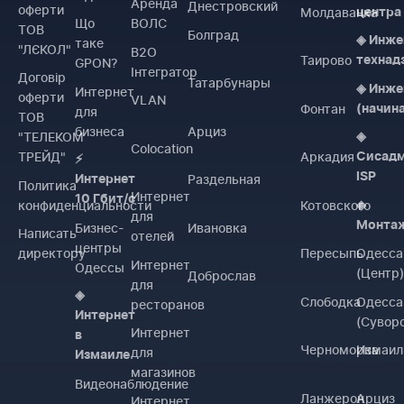
Аренда
Днестровский
оферти
Молдаванка
центра
Що
ВОЛС
ТОВ
Болград
◈ Инже
таке
"ЛЄКОЛ"
B2O
Таирово
технад
GPON?
Інтегратор
Договiр
Татарбунары
◈ Инже
Интернет
оферти
VLAN
Фонтан
(начин
для
ТОВ
бизнеса
Арциз
"ТЕЛЕКОМ
◈
Colocation
ТРЕЙД"
Аркадия
Сисад
⚡
ISP
Раздельная
Интернет
Политика
Интернет
10 Гбит/с
конфиденциальности
Котовского
◈
для
Монта
Бизнес-
Ивановка
Написать
отелей
центры
директору
Пересыпь
Одесса
Интернет
Одессы
(Центр
Доброслав
для
◈
Слободка
Одесса
ресторанов
Интернет
(Сувор
Интернет
в
Черноморка
Измаил
для
Измаиле
магазинов
Видеонаблюдение
Ланжерон
Арциз
Интернет