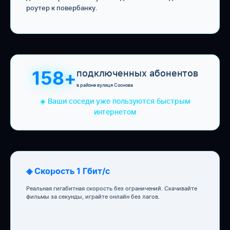
роутер к повербанку.
подключенных абонентов
158+
в районе вулиця Соснова
◈ Ваши соседи уже пользуются быстрым
интернетом
◈ Скорость 1 Гбит/с
Реальная гигабитная скорость без ограничений. Скачивайте
фильмы за секунды, играйте онлайн без лагов.