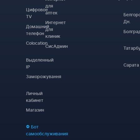
для
Цифровое
аптек
Белгор
TV
Дн.
Интернет
Домашний
для
Болгра
телефон
клиник
Colocation
СисАдмин
Татарб
Выделенный
Сарата
IP
Заморожування
Личный
кабинет
Магазин
Бот
самообслуживания