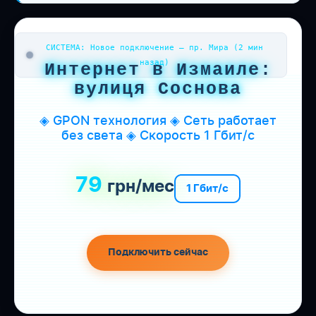
СИСТЕМА: Новое подключение — пр. Мира (2 мин
назад)
Интернет в Измаиле:
вулиця Соснова
◈ GPON технология ◈ Сеть работает
без света ◈ Скорость 1 Гбит/с
79
грн/мес
1 Гбит/с
Подключить сейчас