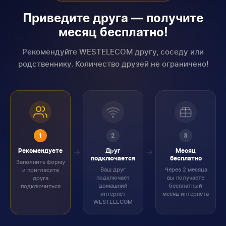
Приведите друга — получите
месяц бесплатно!
Рекомендуйте WESTELECOM другу, соседу или
родственнику. Количество друзей не ограничено!
1
2
3
Рекомендуете
Друг
Месяц
подключается
бесплатно
Заполните форму
Ваш друг
Через 2 месяца
и пригласите
подключает
вы получаете
друга
домашний
бесплатный
подключиться
интернет
месяц интернета
WESTELECOM