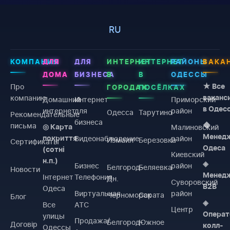
RU
КОМПАНИЯ
ДЛЯ
ДЛЯ
ИНТЕРНЕТ
ИНТЕРНЕТ
РАЙОНЫ
ВАКА
ДОМА
БИЗНЕСА
В
В
ОДЕССЫ
Про
★ Все
ГОРОДАХ
ПОСЁЛКАХ
компанию
ваканс
Домашний
Интернет
Приморский
в Одес
интернет
для
район
Одесса
Тарутино
Рекомендательные
бизнеса
письма
◆
Малиновский
◎ Карта
Менед
Видеонаблюдение
район
покриття
Измаил
Березовка
Сертификаты
Одеса
(сотні
Киевский
н.п.)
◈
Бизнес
район
Белгород-
Беляевка
Новости
Менед
Інтернет
Телефония
Дн.
Суворовский
B2B
Одеса
Виртуальная
район
Черноморск
Сарата
Блог
◈
Все
АТС
Центр
Операт
улицы
Продажа/
Белгород-
Южное
Договiр
колл-
Одессы