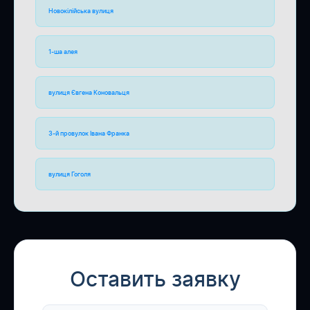
Новокілійська вулиця
1-ша алея
вулиця Євгена Коновальця
3-й провулок Івана Франка
вулиця Гоголя
Оставить заявку