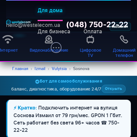
Для дома
(048) 750-22-22
hello@westelecom.ua
Кабинет
Для бизнеса
Оплата
Интернет
Видеонаблюдение
Цифровое
Домашний
TV
телефон
Главная
›
Izmail
›
Vulytsia
›
Sosnova
Бот для самообслуживания
баланс, диагностика, оборудование 24/7
Открыть
WESTELECOM
Онлайн-підтримка
Подключить интернет на вулиця
⚡ Кратко:
Соснова Измаил от 79 грн/мес. GPON 1 Гбит.
Сеть работает без света 96+ часов ☎ 750-
22-22