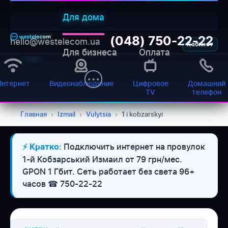
Для дома
(048) 750-22-22
hello@westelecom.ua
Кабинет
Для бизнеса
Оплата
Интернет
Видеонаблюдение
Цифровое
Домашний
TV
телефон
Главная
›
Izmail
›
Vulytsia
›
1 i kobzarskyi
Подключить интернет на провулок
⚡ Кратко:
WESTELECOM
1-й Кобзарський Измаил от 79 грн/мес.
Онлайн-підтримка
GPON 1 Гбит. Сеть работает без света 96+
часов ☎ 750-22-22