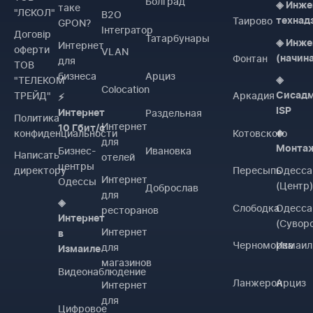
Болград
◈ Инже
таке
"ЛЄКОЛ"
B2O
Таирово
технад
GPON?
Інтегратор
Договiр
Татарбунары
◈ Инже
Интернет
оферти
VLAN
Фонтан
(начин
для
ТОВ
бизнеса
Арциз
"ТЕЛЕКОМ
◈
Colocation
ТРЕЙД"
Аркадия
Сисад
⚡
ISP
Раздельная
Интернет
Политика
Интернет
10 Гбит/с
конфиденциальности
Котовского
◈
для
Монта
Бизнес-
Ивановка
Написать
отелей
центры
директору
Пересыпь
Одесса
Интернет
Одессы
(Центр
Доброслав
для
◈
Слободка
Одесса
ресторанов
Интернет
(Сувор
Интернет
в
Черноморка
Измаил
для
Измаиле
магазинов
Видеонаблюдение
Ланжерон
Арциз
Интернет
для
Цифровое