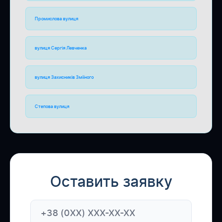
Промислова вулиця
вулиця Сергія Левченка
вулиця Захисників Зміїного
Степова вулиця
Оставить заявку