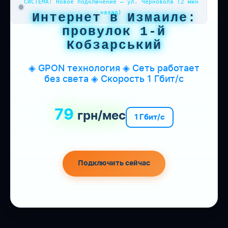
СИСТЕМА: Новое подключение — ул. Черновола (2 мин
назад)
Интернет в Измаиле:
провулок 1-й
Кобзарський
◈ GPON технология ◈ Сеть работает
без света ◈ Скорость 1 Гбит/с
79
грн/мес
1 Гбит/с
Подключить сейчас