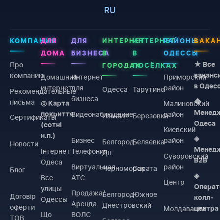
RU
КОМПАНИЯ
ДЛЯ
ДЛЯ
ИНТЕРНЕТ
ИНТЕРНЕТ
РАЙОНЫ
ВАКА
ДОМА
БИЗНЕСА
В
В
ОДЕССЫ
Про
★ Все
ГОРОДАХ
ПОСЁЛКАХ
компанию
ваканс
Домашний
Интернет
Приморский
в Одес
интернет
для
район
Одесса
Тарутино
Рекомендательные
бизнеса
письма
◆
Малиновский
◎ Карта
Менед
Видеонаблюдение
район
покриття
Измаил
Березовка
Сертификаты
Одеса
(сотні
Киевский
н.п.)
◈
Бизнес
район
Белгород-
Беляевка
Новости
Менед
Інтернет
Телефония
Дн.
Суворовский
B2B
Одеса
Виртуальная
район
Черноморск
Сарата
Блог
◈
Все
АТС
Центр
Операт
улицы
Продажа/
Белгород-
Южное
Договiр
колл-
Одессы
Аренда
Днестровский
оферти
Молдаванка
центра
Що
ВОЛС
ТОВ