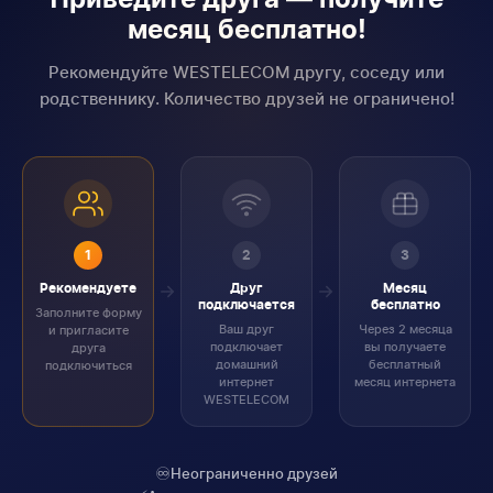
Приведите друга — получите
месяц бесплатно!
Рекомендуйте WESTELECOM другу, соседу или
родственнику. Количество друзей не ограничено!
1
2
3
Рекомендуете
Друг
Месяц
подключается
бесплатно
Заполните форму
Ваш друг
Через 2 месяца
и пригласите
подключает
вы получаете
друга
домашний
бесплатный
подключиться
интернет
месяц интернета
WESTELECOM
♾️
Неограниченно друзей