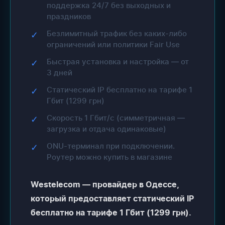
поддержка 24/7 без выходных и
праздников
Безлимитный трафик без каких-либо
✓
ограничений или политики Fair Use
Быстрая установка и настройка — от
✓
3 дней
Статический IP бесплатно на тарифе 1
✓
Гбит (1299 грн)
Скорость 1 Гбит/с (симметричная —
✓
загрузка и отдача одинаковые)
ONU-терминал при подключении.
✓
Роутер можно купить в магазине
Westelecom — провайдер в Одессе,
который предоставляет статический IP
бесплатно на тарифе 1 Гбит (1299 грн).