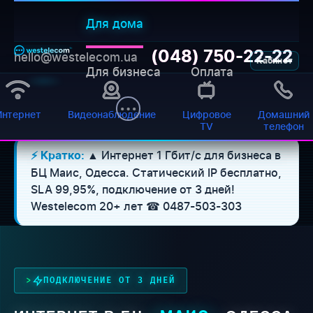
Для дома
(048) 750-22-22
hello@westelecom.ua
Кабинет
Для бизнеса
Оплата
Главная
›
Business center
›
Mays
Интернет
Видеонаблюдение
Цифровое
Домашний
TV
телефон
▲ Интернет 1 Гбит/с для бизнеса в
⚡ Кратко:
БЦ Маис, Одесса. Статический IP бесплатно,
SLA 99,95%, подключение от 3 дней!
Westelecom 20+ лет ☎ 0487-503-303
ПОДКЛЮЧЕНИЕ ОТ 3 ДНЕЙ
WESTELECOM
Онлайн-підтримка