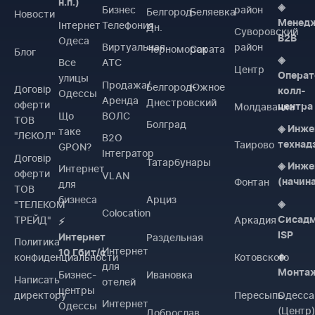
н.п.)
◈
Бизнес
район
Белгород-
Беляевка
Новости
Менед
Інтернет
Телефония
Дн.
Суворовский
B2B
Одеса
Виртуальная
район
Черноморск
Сарата
Блог
◈
Все
АТС
Центр
Операт
улицы
Продажа/
Белгород-
Южное
Договiр
колл-
Одессы
Аренда
Днестровский
оферти
Молдаванка
центра
Що
ВОЛС
ТОВ
Болград
◈ Инже
таке
"ЛЄКОЛ"
B2O
Таирово
технад
GPON?
Інтегратор
Договiр
Татарбунары
◈ Инже
Интернет
оферти
VLAN
Фонтан
(начин
для
ТОВ
бизнеса
Арциз
"ТЕЛЕКОМ
◈
Colocation
ТРЕЙД"
Аркадия
Сисад
⚡
ISP
Раздельная
Интернет
Политика
Интернет
10 Гбит/с
конфиденциальности
Котовского
◈
для
Монта
Бизнес-
Ивановка
Написать
отелей
центры
директору
Пересыпь
Одесса
Интернет
Одессы
(Центр
Доброслав