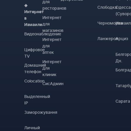
для
◈
Слободка
Одесса
ресторанов
Интернет
(Сувор
Интернет
в
Черноморка
Измаил
для
Измаиле
магазинов
Видеонаблюдение
Ланжерон
Арциз
Интернет
для
Цифровое
аптек
Белгор
TV
Дн.
Интернет
Домашний
для
Болгра
телефон
клиник
Colocation
СисАдмин
Татарб
Выделенный
Сарата
IP
Заморожування
Личный