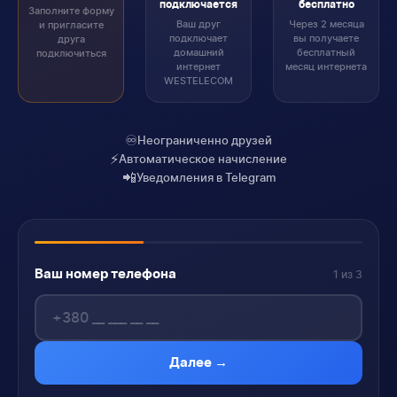
подключается
бесплатно
Заполните форму
Ваш друг
Через 2 месяца
и пригласите
подключает
вы получаете
друга
домашний
бесплатный
подключиться
интернет
месяц интернета
WESTELECOM
♾️
Неограниченно друзей
⚡
Автоматическое начисление
📲
Уведомления в Telegram
Ваш номер телефона
1 из 3
Далее →