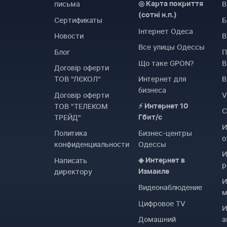
письма
В
◎ Карта покриття
(сотні н.п.)
Сертификаты
Б
Інтернет Одеса
Новости
В
Все улицы Одессы
Блог
П
Що таке GPON?
Договiр оферти
ТОВ "ЛЄКОЛ"
Интернет для
B
бизнеса
Договiр оферти
ТОВ "ТЕЛЕКОМ
⚡ Интернет 10
C
ТРЕЙД"
Гбит/с
И
Политика
Бизнес-центры
о
конфиденциальности
Одессы
И
Написать
◈ Интернет в
р
директору
Измаиле
И
Видеонаблюдение
м
Цифровое TV
И
Домашний
а