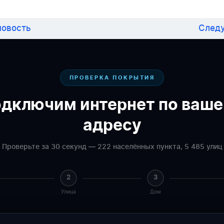
овость
След
ПРОВЕРКА ПОКРЫТИЯ
дключим интернет по ваш
адресу
Проверьте за 30 секунд — 222 населённых пункта, 5 485 улиц
2
3
Улица
Дом