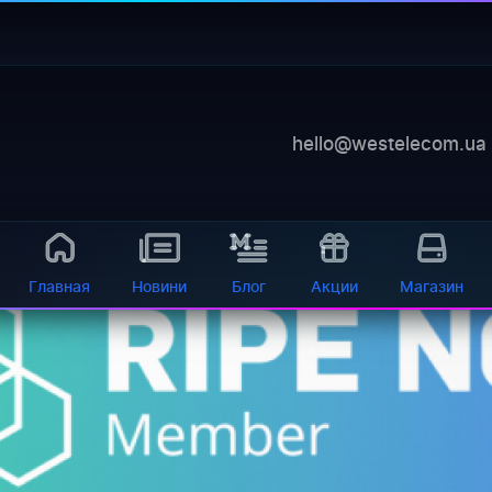
tus lir
ься с вами замечательной новостью! Компания Westel
 статус LIR (Local Internet Registry) и...
hello@westelecom.ua
Главная
Новини
Блог
Акции
Магазин