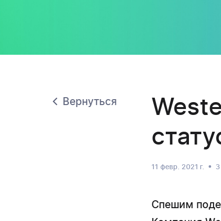
Weste
Вернуться
статус
11 февр. 2021 г.
3
Спешим поде