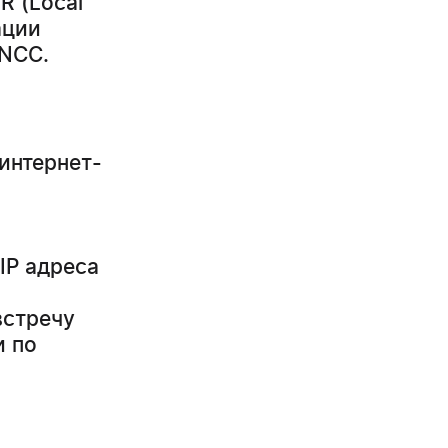
R (Local
ации
 NCC.
интернет-
IP адреса
встречу
и по