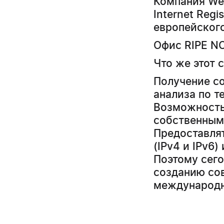
Компания Wes
Internet Reg
европейского
Офис RIPE N
Что же этот 
Получение со
анализа по т
Возможность
собственным
Предоставлят
(IPv4 и IPv6
Поэтому сего
созданию со
международн