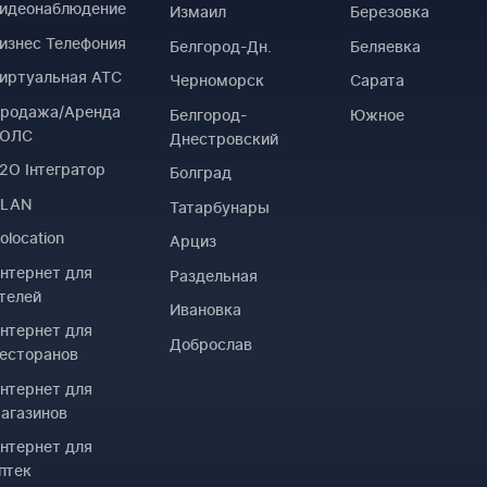
идеонаблюдение
Измаил
Березовка
изнес Телефония
Белгород-Дн.
Беляевка
иртуальная АТС
Черноморск
Сарата
родажа/Аренда
Белгород-
Южное
ВОЛС
Днестровский
2O Інтегратор
Болград
VLAN
Татарбунары
olocation
Арциз
нтернет для
Раздельная
телей
Ивановка
нтернет для
Доброслав
есторанов
нтернет для
агазинов
нтернет для
птек