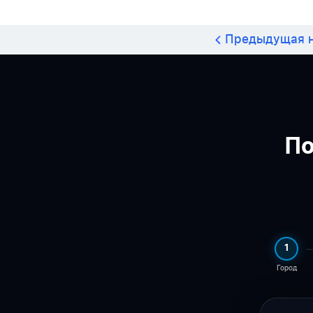
Предыдущая н
По
1
Город