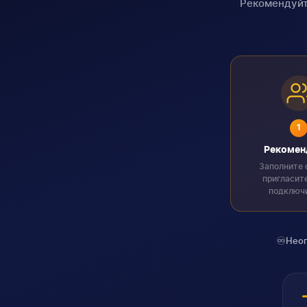
Рекомендуйт
1
Рекомен
Заполните 
пригласит
подключ
♾️
Неог