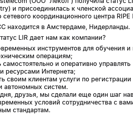
telecom (ООО "Лекол") получила статус LI
istry) и присоединилась к членской ассоци
 сетевого координационного центра RIPE
CC находится в Амстердаме, Нидерланды.
статус LIR дает нам как компании?
временных инструментов для обучения и 
ехническим операциям;
 самостоятельно и оперативно управлять
и ресурсами Интернета;
ь своим клиентам услуги по регистрации 
) и автономных систем.
дня, друзья, мы сделали еще один шаг на
временных условий сотрудничества с вам
ым стандартам.