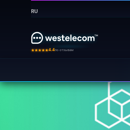
Главная
›
Новости
›
335 westelecom polucila sta
RU
Спешим поделит
⚡ Кратко:
&quot;Лекол&quot;) получила
по отзывам
4.4