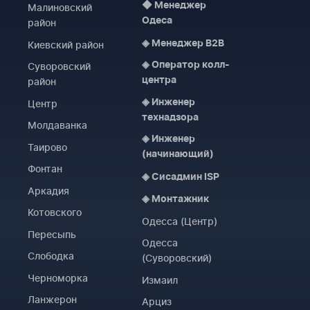
◆ Менеджер
Малиновский
Одеса
район
Киевский район
◈ Менеджер B2B
Суворовский
◈ Оператор колл-
район
центра
Центр
◈ Инженер
технадзора
Молдаванка
◈ Инженер
Таирово
(начинающий)
Фонтан
◈ Сисадмин ISP
Аркадия
WESTELECOM
◈ Монтажник
Онлайн-підтримка
Котовского
Одесса (Центр)
Пересыпь
Одесса
Слободка
(Суворовский)
Черноморка
Измаил
Ланжерон
Арциз