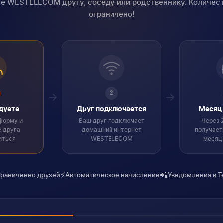
е WESTELECOM другу, соседу или родственнику. Количест
ограничено!
2
дуете
Друг подключается
Месяц 
форму и
Ваш друг подключает
Через 
е друга
домашний интернет
получает
иться
WESTELECOM
месяц
⚡
📲
раниченно друзей
Автоматическое начисление
Уведомления в T