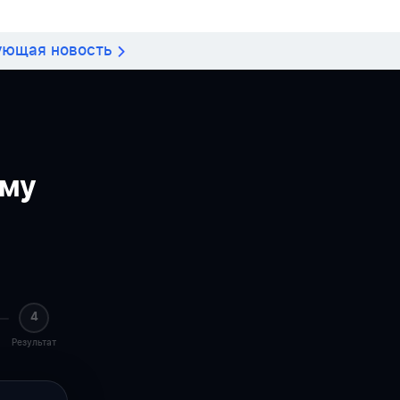
ующая новость
ему
4
Результат