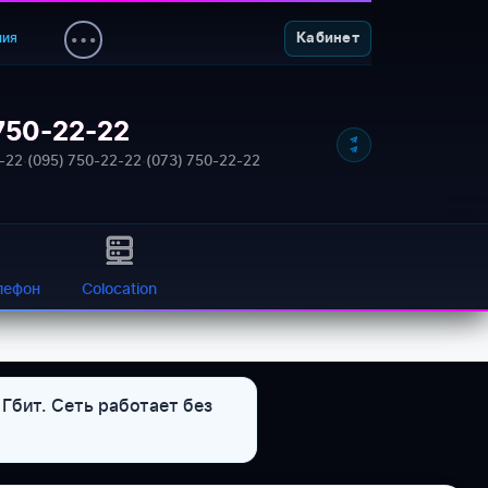
ния
Кабинет
750-22-22
-22
·
(095) 750-22-22
·
(073) 750-22-22
лефон
Colocation
Гбит. Сеть работает без