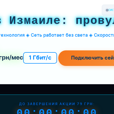
СИС
в Измаиле: прову
ехнология ◈ Сеть работает без света ◈ Скорость
грн/мес
1 Гбит/с
Подключить сей
ДО ЗАВЕРШЕНИЯ АКЦИИ 79 ГРН:
00:00:00:00