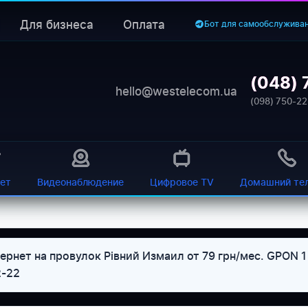
Для бизнеса
Оплата
Бот для самообслужива
(048) 
hello@westelecom.ua
(098) 750-22
ет
Видеонаблюдение
Цифровое TV
Домашний те
рнет на провулок Рівний Измаил от 79 грн/мес. GPON 1 
2-22