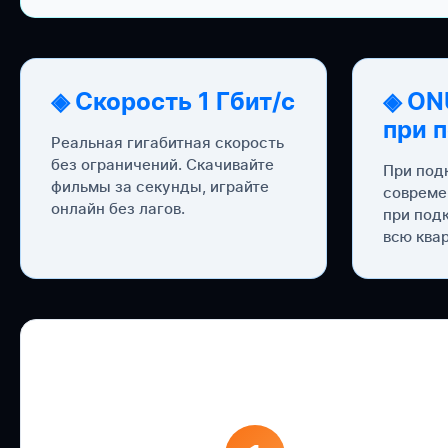
◈ Скорость 1 Гбит/с
◈ ON
при 
Реальная гигабитная скорость
без ограничений. Скачивайте
При под
фильмы за секунды, играйте
совреме
онлайн без лагов.
при под
всю квар