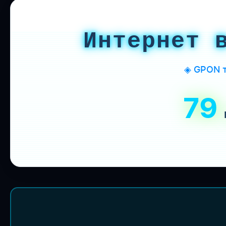
Интернет 
◈ GPON т
79