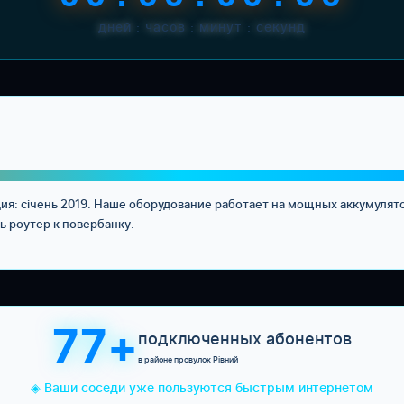
дней : часов : минут : секунд
ия: січень 2019. Наше оборудование работает на мощных аккумулят
ь роутер к повербанку.
77+
подключенных абонентов
в районе провулок Рівний
◈ Ваши соседи уже пользуются быстрым интернетом