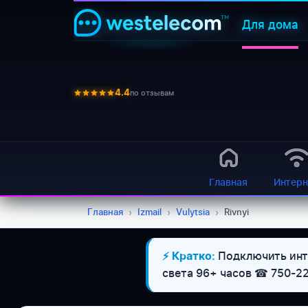
Для дома
по отзывам
4.4
Главная
Интерн
Главная
›
Izmail
›
Vulytsia
›
Rivnyi
Подключить инте
⚡ Кратко:
света 96+ часов ☎ 750-2