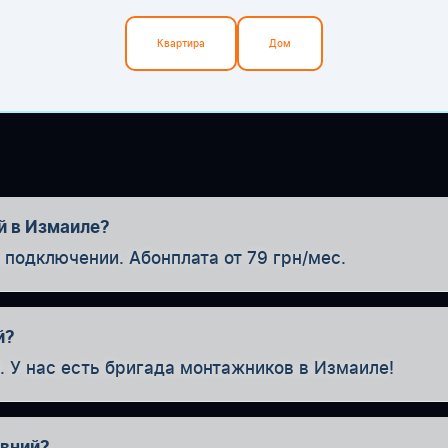
Квартира
Дом
й в Измаиле?
одключении. Абонплата от 79 грн/мес.
й?
. У нас есть бригада монтажников в Измаиле!
івний?