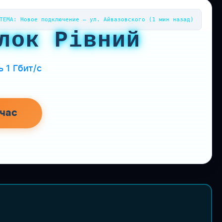
ТЕМА: Новое подключение — ул. Айвазовского (1 мин назад)
лок Рівний
 1 Гбит/с
час