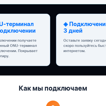
U-терминал
◈ Подключени
подключении
3 дней
ключении получаете
Оставьте заявку сегод
нный ONU-терминал
скоро пользуйтесь бы
ключении. Покрывает
интернетом.
тиру.
Как мы подключаем