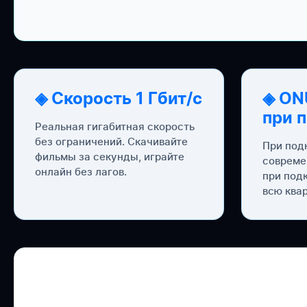
◈ Скорость 1 Гбит/с
◈ ON
при 
Реальная гигабитная скорость
без ограничений. Скачивайте
При под
фильмы за секунды, играйте
совреме
онлайн без лагов.
при под
всю квар