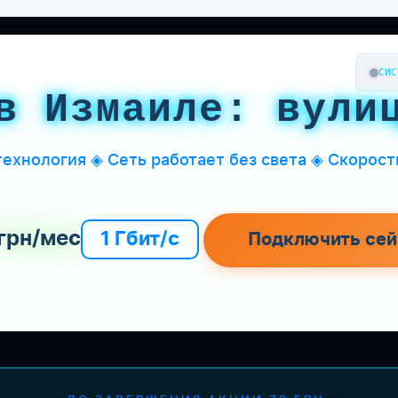
СИС
в Измаиле: вули
ехнология ◈ Сеть работает без света ◈ Скорость
грн/мес
1 Гбит/с
Подключить сей