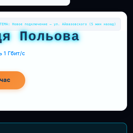
ТЕМА: Новое подключение — ул. Айвазовского (5 мин назад)
ця Польова
 1 Гбит/с
час