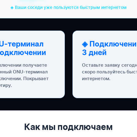
◈ Ваши соседи уже пользуются быстрым интернетом
U-терминал
◈ Подключени
подключении
3 дней
ключении получаете
Оставьте заявку сегод
нный ONU-терминал
скоро пользуйтесь бы
ключении. Покрывает
интернетом.
тиру.
Как мы подключаем