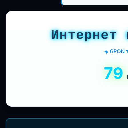
Интернет 
◈ GPON т
79