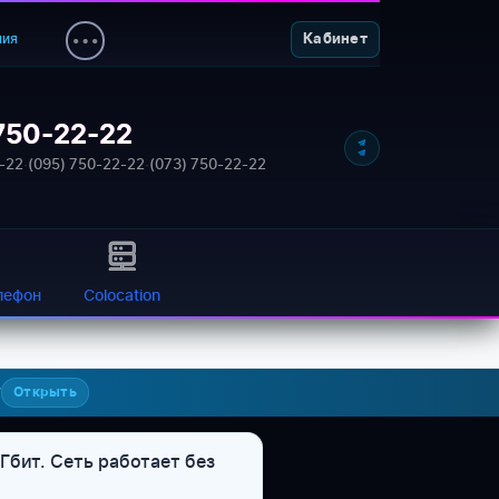
ния
Кабинет
750-22-22
-22
·
(095) 750-22-22
·
(073) 750-22-22
лефон
Colocation
7
Открыть
Гбит. Сеть работает без