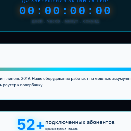
ДО ЗАВЕРШЕНИЯ АКЦИИ 79 ГРН:
00:00:00:00
дней : часов : минут : секунд
ия: липень 2019. Наше оборудование работает на мощных аккумулят
ь роутер к повербанку.
52+
подключенных абонентов
в районе вулиця Польова