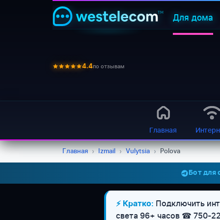
Для дома
по отзывам
4.4
Главная
Интерн
Главная
›
Izmail
›
Vulytsia
›
Polova
Бот для
Подключить инте
⚡ Кратко:
света 96+ часов ☎ 750-2