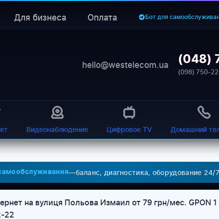
Для бизнеса
Оплата
Бот для самообслужива
(048) 
hello@westelecom.ua
(098) 750-22
ет
Видеонаблюдение
Цифровое TV
Домашний те
—
баланс, диагностика, оборудование 24/
 самообслуживания
рнет на вулиця Польова Измаил от 79 грн/мес. GPON 1 
2-22