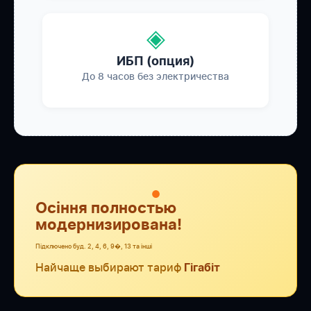
◈
ИБП (опция)
До 8 часов без электричества
●
Осіння полностью
модернизирована!
Підключено буд. 2, 4, 6, 9�, 13 та інші
Найчаще выбирают тариф
Гігабіт