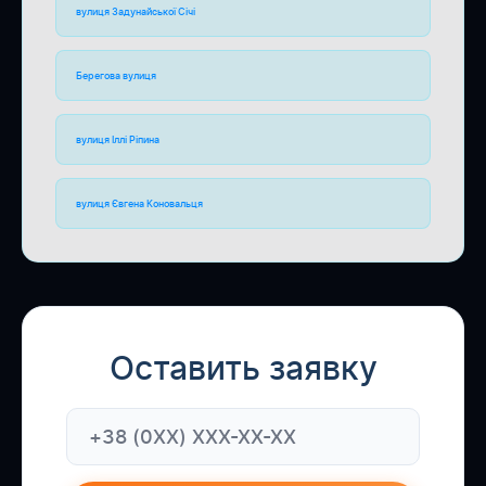
вулиця Задунайської Січі
Берегова вулиця
вулиця Іллі Ріпина
вулиця Євгена Коновальця
Оставить заявку