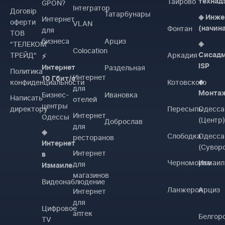
Таирово
технад
GPON?
Інтегратор
Договiр
Татарбунары
◈ Инже
Интернет
оферти
VLAN
Фонтан
(начин
для
ТОВ
бизнеса
Арциз
"ТЕЛЕКОМ
◈
Colocation
ТРЕЙД"
Аркадия
Сисад
⚡
ISP
Раздельная
Интернет
Политика
Интернет
10 Гбит/с
конфиденциальности
Котовского
◈
для
Монта
Бизнес-
Ивановка
Написать
отелей
центры
директору
Пересыпь
Одесса
Интернет
Одессы
(Центр
Доброслав
для
◈
Слободка
Одесса
ресторанов
Интернет
(Сувор
Интернет
в
Черноморка
Измаил
для
Измаиле
магазинов
Видеонаблюдение
Ланжерон
Арциз
Интернет
для
Цифровое
аптек
Белгор
TV