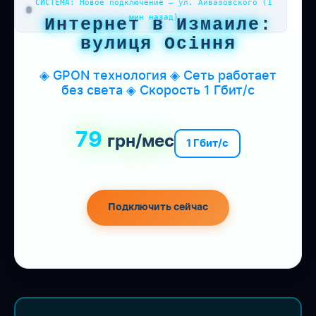
СИСТЕМА: Новое подключение — ул. Айвазовского (1
мин назад)
Интернет в Измаиле:
вулиця Осіння
◈ GPON технология ◈ Сеть работает
без света ◈ Скорость 1 Гбит/с
79
грн/мес
1 Гбит/с
Подключить сейчас