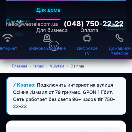
Для дома
(048) 750-22-22
hello@westelecom.ua
Кабинет
Для бизнеса
Оплата
Интернет
Видеонаблюдение
Цифровое
Домашний
TV
телефон
Главная
›
Izmail
›
Vulytsia
›
Osinnia
Подключить интернет на вулиця
⚡ Кратко:
WESTELECOM
Осіння Измаил от 79 грн/мес. GPON 1 Гбит.
Онлайн-підтримка
Сеть работает без света 96+ часов ☎ 750-
22-22