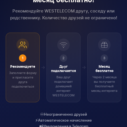
месяц бесплатно!
Рекомендуйте WESTELECOM другу, соседу или
родственнику. Количество друзей не ограничено!
1
2
3
Рекомендуете
Друг
Месяц
подключается
бесплатно
Заполните форму
Ваш друг
Через 2 месяца
и пригласите
подключает
вы получаете
друга
домашний
бесплатный
подключиться
интернет
месяц интернета
WESTELECOM
♾️
Неограниченно друзей
⚡
Автоматическое начисление
📲
Уведомления в Telegram