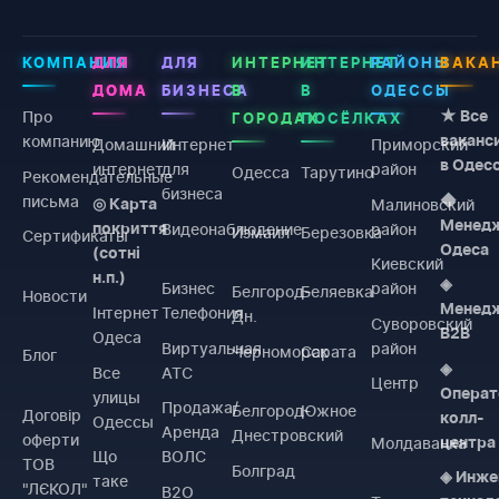
КОМПАНИЯ
ДЛЯ
ДЛЯ
ИНТЕРНЕТ
ИНТЕРНЕТ
РАЙОНЫ
ВАКА
ДОМА
БИЗНЕСА
В
В
ОДЕССЫ
Про
★ Все
ГОРОДАХ
ПОСЁЛКАХ
компанию
ваканс
Домашний
Интернет
Приморский
в Одес
интернет
для
район
Одесса
Тарутино
Рекомендательные
бизнеса
письма
◆
Малиновский
◎ Карта
Менед
Видеонаблюдение
район
покриття
Измаил
Березовка
Сертификаты
Одеса
(сотні
Киевский
н.п.)
◈
Бизнес
район
Белгород-
Беляевка
Новости
Менед
Інтернет
Телефония
Дн.
Суворовский
B2B
Одеса
Виртуальная
район
Черноморск
Сарата
Блог
◈
Все
АТС
Центр
Операт
улицы
Продажа/
Белгород-
Южное
Договiр
колл-
Одессы
Аренда
Днестровский
оферти
Молдаванка
центра
Що
ВОЛС
ТОВ
Болград
◈ Инже
таке
"ЛЄКОЛ"
B2O