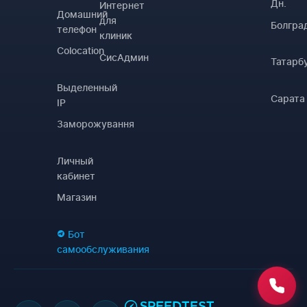
Дн.
Интернет
Домашний
для
Болгра
телефон
клиник
Colocation
СисАдмин
Татарб
Выделенный
Сарата
IP
Заморожування
Личный
кабинет
Магазин
Бот
самообслуживания