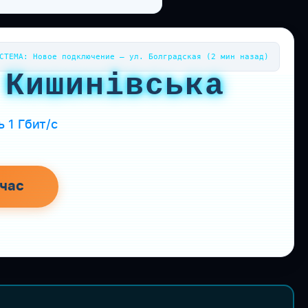
СТЕМА: Новое подключение — ул. Болградская (2 мин назад)
 Кишинівська
 1 Гбит/с
час