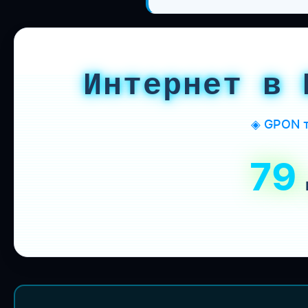
Интернет в 
◈ GPON т
79