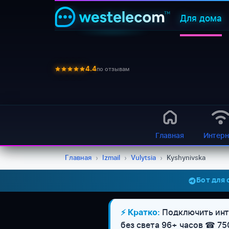
Для дома
по отзывам
4.4
Главная
Интерн
Главная
›
Izmail
›
Vulytsia
›
Kyshynivska
Бот для
Подключить инте
⚡ Кратко:
без света 96+ часов ☎ 75