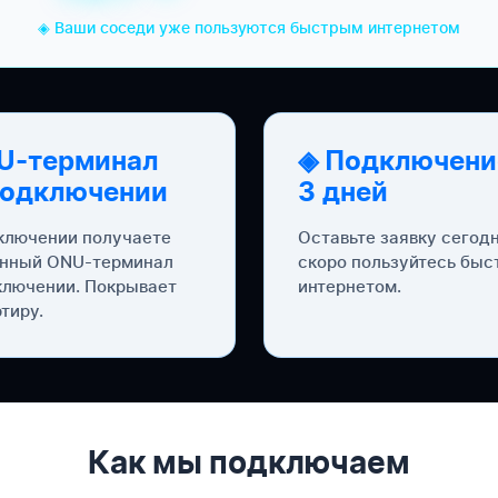
◈ Ваши соседи уже пользуются быстрым интернетом
U-терминал
◈ Подключени
подключении
3 дней
ключении получаете
Оставьте заявку сегод
нный ONU-терминал
скоро пользуйтесь бы
ключении. Покрывает
интернетом.
тиру.
Как мы подключаем