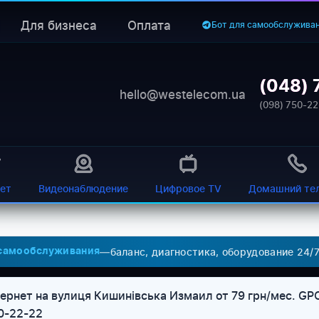
Для бизнеса
Оплата
Бот для самообслужива
(048) 
hello@westelecom.ua
(098) 750-22
ет
Видеонаблюдение
Цифровое TV
Домашний те
—
баланс, диагностика, оборудование 24/
 самообслуживания
рнет на вулиця Кишинівська Измаил от 79 грн/мес. GPO
0-22-22