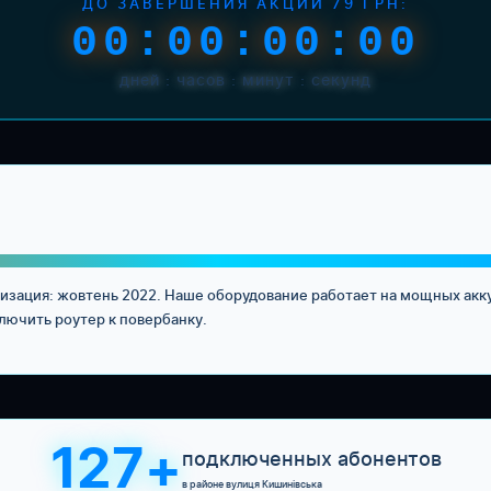
ДО ЗАВЕРШЕНИЯ АКЦИИ 79 ГРН:
00:00:00:00
дней : часов : минут : секунд
низация: жовтень 2022. Наше оборудование работает на мощных акк
лючить роутер к повербанку.
127+
подключенных абонентов
в районе вулиця Кишинівська