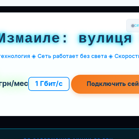
СИ
Измаиле: вулиця
ехнология ◈ Сеть работает без света ◈ Скорость
грн/мес
1 Гбит/с
Подключить сей