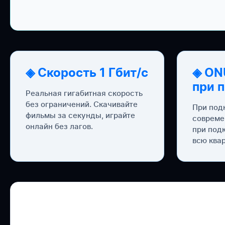
◈ Скорость 1 Гбит/с
◈ ON
при 
Реальная гигабитная скорость
без ограничений. Скачивайте
При под
фильмы за секунды, играйте
совреме
онлайн без лагов.
при под
всю квар