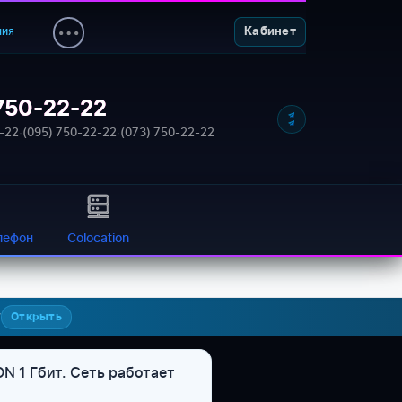
ния
Кабинет
750-22-22
-22
·
(095) 750-22-22
·
(073) 750-22-22
лефон
Colocation
7
Открыть
N 1 Гбит. Сеть работает