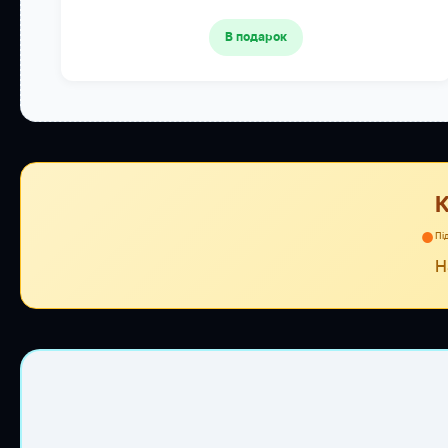
В подарок
К
●
Пі
Н