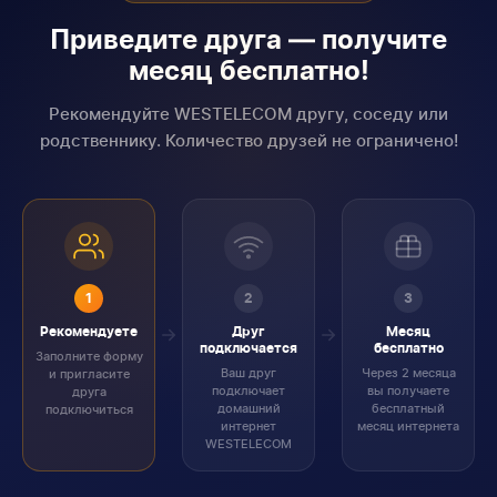
Приведите друга — получите
месяц бесплатно!
Рекомендуйте WESTELECOM другу, соседу или
родственнику. Количество друзей не ограничено!
1
2
3
Рекомендуете
Друг
Месяц
подключается
бесплатно
Заполните форму
Ваш друг
Через 2 месяца
и пригласите
подключает
вы получаете
друга
домашний
бесплатный
подключиться
интернет
месяц интернета
WESTELECOM