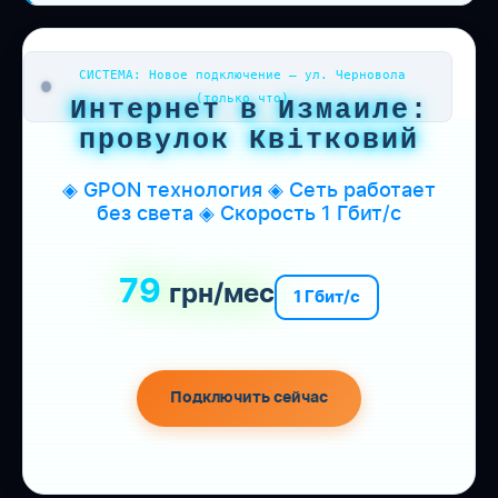
СИСТЕМА: Новое подключение — ул. Черновола
(только что)
Интернет в Измаиле:
провулок Квітковий
◈ GPON технология ◈ Сеть работает
без света ◈ Скорость 1 Гбит/с
79
грн/мес
1 Гбит/с
Подключить сейчас