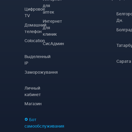
для
Цифровое
аптек
Белгор
TV
Дн.
Интернет
Домашний
для
Болгра
телефон
клиник
Colocation
СисАдмин
Татарб
Выделенный
Сарата
IP
Заморожування
Личный
кабинет
Магазин
Бот
самообслуживания