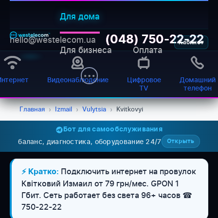
Для дома
(048) 750-22-22
hello@westelecom.ua
Кабинет
Для бизнеса
Оплата
Интернет
Видеонаблюдение
Цифровое
Домашний
TV
телефон
Главная
›
Izmail
›
Vulytsia
›
Kvitkovyi
Бот для самообслуживания
баланс, диагностика, оборудование 24/7
Открыть
WESTELECOM
Онлайн-підтримка
Подключить интернет на провулок
⚡ Кратко:
Квітковий Измаил от 79 грн/мес. GPON 1
Гбит. Сеть работает без света 96+ часов ☎
750-22-22