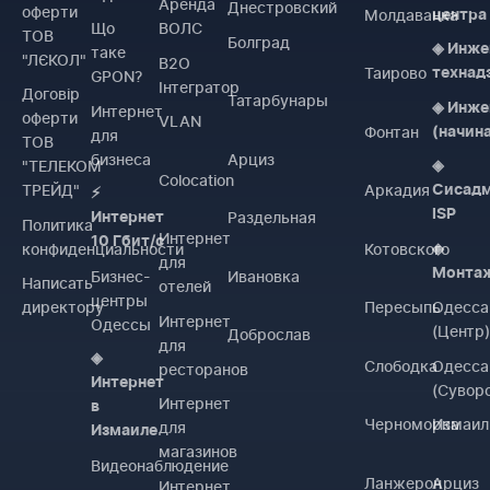
Аренда
Днестровский
оферти
Молдаванка
центра
Що
ВОЛС
ТОВ
Болград
◈ Инже
таке
"ЛЄКОЛ"
B2O
Таирово
технад
GPON?
Інтегратор
Договiр
Татарбунары
◈ Инже
Интернет
оферти
VLAN
Фонтан
(начин
для
ТОВ
бизнеса
Арциз
"ТЕЛЕКОМ
◈
Colocation
ТРЕЙД"
Аркадия
Сисад
⚡
ISP
Раздельная
Интернет
Политика
Интернет
10 Гбит/с
конфиденциальности
Котовского
◈
для
Монта
Бизнес-
Ивановка
Написать
отелей
центры
директору
Пересыпь
Одесса
Интернет
Одессы
(Центр
Доброслав
для
◈
Слободка
Одесса
ресторанов
Интернет
(Сувор
Интернет
в
Черноморка
Измаил
для
Измаиле
магазинов
Видеонаблюдение
Ланжерон
Арциз
Интернет