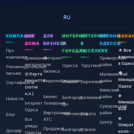
RU
КОМПАНИЯ
ДЛЯ
ДЛЯ
ИНТЕРНЕТ
ИНТЕРНЕТ
РАЙОНЫ
ВАКА
ДОМА
БИЗНЕСА
В
В
ОДЕССЫ
Про
★ Все
ГОРОДАХ
ПОСЁЛКАХ
компанию
ваканс
Домашний
Интернет
Приморский
в Одес
интернет
для
район
Одесса
Тарутино
Рекомендательные
бизнеса
письма
◆
Малиновский
◎ Карта
Менед
Видеонаблюдение
район
покриття
Измаил
Березовка
Сертификаты
Одеса
(сотні
Киевский
н.п.)
◈
Бизнес
район
Белгород-
Беляевка
Новости
Менед
Інтернет
Телефония
Дн.
Суворовский
B2B
Одеса
Виртуальная
район
Черноморск
Сарата
Блог
◈
Все
АТС
Центр
Операт
улицы
Продажа/
Белгород-
Южное
Договiр
колл-
Одессы