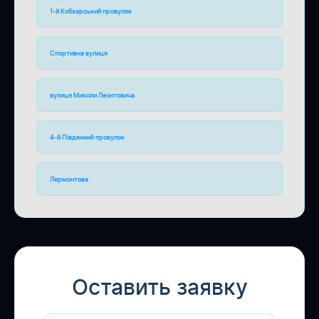
1-й Кобзарський провулок
Спортивна вулиця
вулиця Миколи Леонтовича
4-й Південний провулок
Лермонтова
Оставить заявку