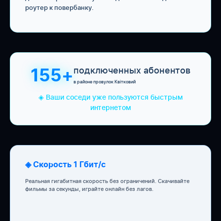
роутер к повербанку.
подключенных абонентов
155+
в районе провулок Квітковий
◈ Ваши соседи уже пользуются быстрым
интернетом
◈ Скорость 1 Гбит/с
Реальная гигабитная скорость без ограничений. Скачивайте
фильмы за секунды, играйте онлайн без лагов.