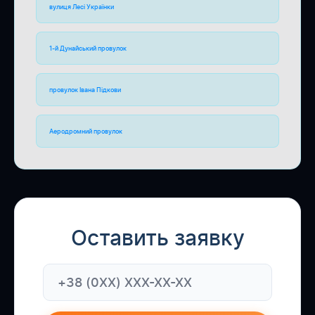
вулиця Лесі Українки
1-й Дунайський провулок
провулок Івана Підкови
Аеродромний провулок
Оставить заявку