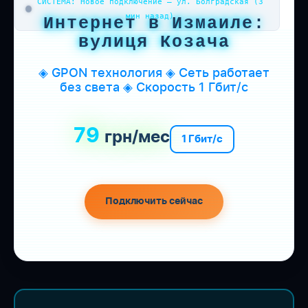
СИСТЕМА: Новое подключение — ул. Болградская (3
мин назад)
Интернет в Измаиле:
вулиця Козача
◈ GPON технология ◈ Сеть работает
без света ◈ Скорость 1 Гбит/с
79
грн/мес
1 Гбит/с
Подключить сейчас