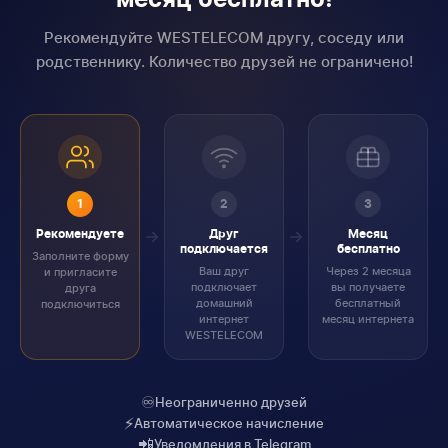
месяц бесплатно!
Рекомендуйте WESTELECOM другу, соседу или
родственнику. Количество друзей не ограничено!
1
2
3
Рекомендуете
Друг
Месяц
подключается
бесплатно
Заполните форму
Ваш друг
Через 2 месяца
и пригласите
подключает
вы получаете
друга
домашний
бесплатный
подключиться
интернет
месяц интернета
WESTELECOM
♾️
Неограниченно друзей
⚡
Автоматическое начисление
📲
Уведомления в Telegram