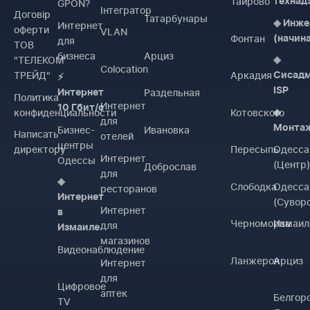
Таирово
технад
GPON?
Інтегратор
Договiр
Татарбунары
◈ Инже
Интернет
оферти
VLAN
Фонтан
(начин
для
ТОВ
бизнеса
Арциз
"ТЕЛЕКОМ
◈
Colocation
ТРЕЙД"
Аркадия
Сисад
⚡
ISP
Раздельная
Интернет
Политика
Интернет
10 Гбит/с
конфиденциальности
Котовского
◈
для
Монта
Бизнес-
Ивановка
Написать
отелей
центры
директору
Пересыпь
Одесса
Интернет
Одессы
(Центр
Доброслав
для
◈
Слободка
Одесса
ресторанов
Интернет
(Сувор
Интернет
в
Черноморка
Измаил
для
Измаиле
магазинов
Видеонаблюдение
Ланжерон
Арциз
Интернет
для
Цифровое
аптек
Белгор
TV