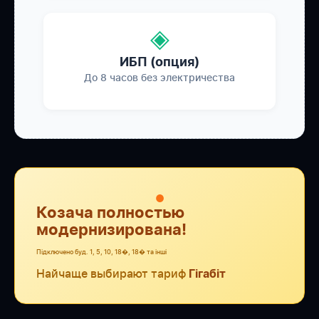
◈
ИБП (опция)
До 8 часов без электричества
●
Козача полностью
модернизирована!
Підключено буд. 1, 5, 10, 18�, 18� та інші
Найчаще выбирают тариф
Гігабіт