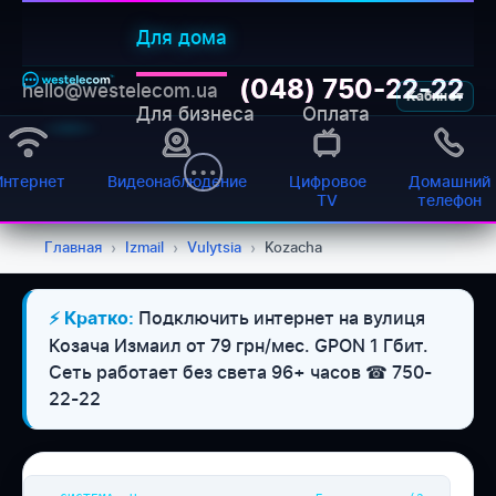
Для дома
(048) 750-22-22
hello@westelecom.ua
Кабинет
Для бизнеса
Оплата
Интернет
Видеонаблюдение
Цифровое
Домашний
TV
телефон
Главная
›
Izmail
›
Vulytsia
›
Kozacha
Подключить интернет на вулиця
⚡ Кратко:
WESTELECOM
Козача Измаил от 79 грн/мес. GPON 1 Гбит.
Онлайн-підтримка
Сеть работает без света 96+ часов ☎ 750-
22-22