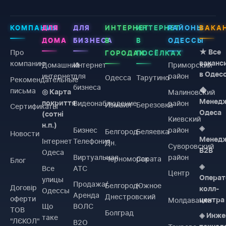
КОМПАНИЯ
ДЛЯ
ДЛЯ
ИНТЕРНЕТ
ИНТЕРНЕТ
РАЙОНЫ
ВАКА
ДОМА
БИЗНЕСА
В
В
ОДЕССЫ
Про
★ Все
ГОРОДАХ
ПОСЁЛКАХ
компанию
ваканс
Домашний
Интернет
Приморский
в Одес
интернет
для
район
Одесса
Тарутино
Рекомендательные
бизнеса
письма
◆
Малиновский
◎ Карта
Менед
Видеонаблюдение
район
покриття
Измаил
Березовка
Сертификаты
Одеса
(сотні
Киевский
н.п.)
◈
Бизнес
район
Белгород-
Беляевка
Новости
Менед
Інтернет
Телефония
Дн.
Суворовский
B2B
Одеса
Виртуальная
район
Черноморск
Сарата
Блог
◈
Все
АТС
Центр
Операт
улицы
Продажа/
Белгород-
Южное
Договiр
колл-
Одессы
Аренда
Днестровский
оферти
Молдаванка
центра
Що
ВОЛС
ТОВ
Болград
◈ Инже
таке
"ЛЄКОЛ"
B2O