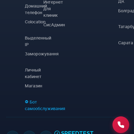
Дн.
Интернет
Домашний
для
Болгра
телефон
клиник
Colocation
СисАдмин
Татарб
Выделенный
Сарата
IP
Заморожування
Личный
кабинет
Магазин
Бот
самообслуживания