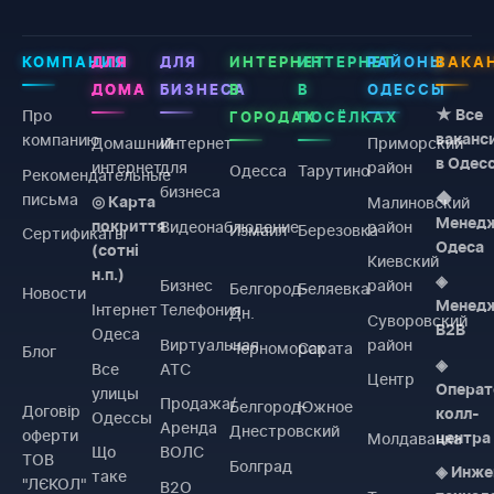
КОМПАНИЯ
ДЛЯ
ДЛЯ
ИНТЕРНЕТ
ИНТЕРНЕТ
РАЙОНЫ
ВАКА
ДОМА
БИЗНЕСА
В
В
ОДЕССЫ
Про
★ Все
ГОРОДАХ
ПОСЁЛКАХ
компанию
ваканс
Домашний
Интернет
Приморский
в Одес
интернет
для
район
Одесса
Тарутино
Рекомендательные
бизнеса
письма
◆
Малиновский
◎ Карта
Менед
Видеонаблюдение
район
покриття
Измаил
Березовка
Сертификаты
Одеса
(сотні
Киевский
н.п.)
◈
Бизнес
район
Белгород-
Беляевка
Новости
Менед
Інтернет
Телефония
Дн.
Суворовский
B2B
Одеса
Виртуальная
район
Черноморск
Сарата
Блог
◈
Все
АТС
Центр
Операт
улицы
Продажа/
Белгород-
Южное
Договiр
колл-
Одессы
Аренда
Днестровский
оферти
Молдаванка
центра
Що
ВОЛС
ТОВ
Болград
◈ Инже
таке
"ЛЄКОЛ"
B2O