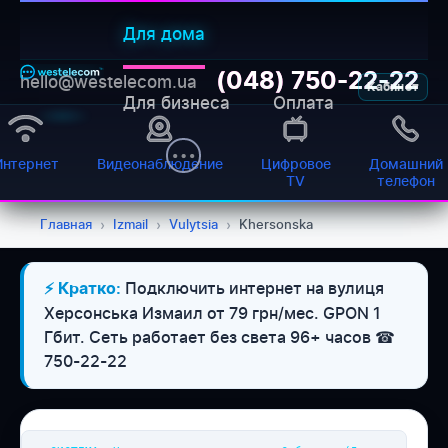
Для дома
(048) 750-22-22
hello@westelecom.ua
Кабинет
Для бизнеса
Оплата
Интернет
Видеонаблюдение
Цифровое
Домашний
TV
телефон
Главная
›
Izmail
›
Vulytsia
›
Khersonska
Подключить интернет на вулиця
⚡ Кратко:
WESTELECOM
Херсонська Измаил от 79 грн/мес. GPON 1
Онлайн-підтримка
Гбит. Сеть работает без света 96+ часов ☎
750-22-22