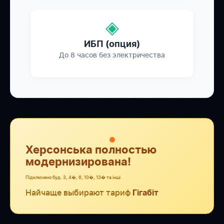
◈
ИБП (опция)
До 8 часов без электричества
●
Херсонська полностью
модернизирована!
Підключено буд. 3, 4�, 6, 10�, 13� та інші
Найчаще выбирают тариф
Гігабіт