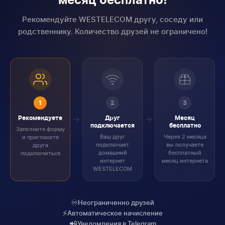
месяц бесплатно!
Рекомендуйте WESTELECOM другу, соседу или
родственнику. Количество друзей не ограничено!
1
2
3
Рекомендуете
Друг
Месяц
подключается
бесплатно
Заполните форму
Ваш друг
Через 2 месяца
и пригласите
подключает
вы получаете
друга
домашний
бесплатный
подключиться
интернет
месяц интернета
WESTELECOM
♾️
Неограниченно друзей
⚡
Автоматическое начисление
📲
Уведомления в Telegram