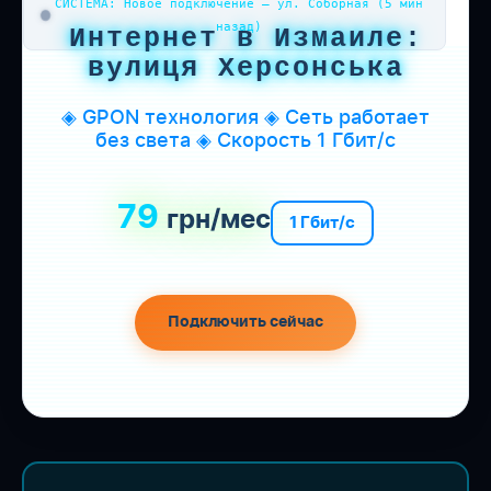
СИСТЕМА: Новое подключение — ул. Соборная (5 мин
назад)
Интернет в Измаиле:
вулиця Херсонська
◈ GPON технология ◈ Сеть работает
без света ◈ Скорость 1 Гбит/с
79
грн/мес
1 Гбит/с
Подключить сейчас