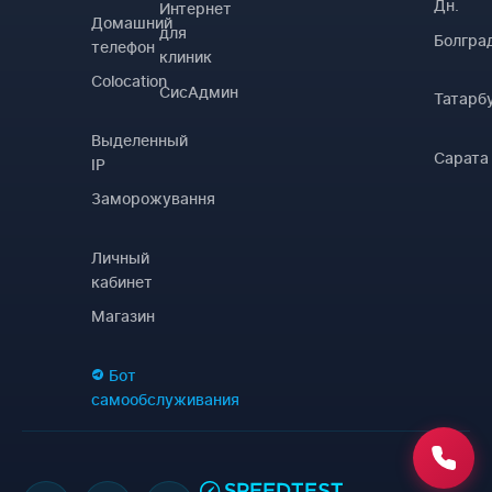
Дн.
Интернет
Домашний
для
Болгра
телефон
клиник
Colocation
СисАдмин
Татарб
Выделенный
Сарата
IP
Заморожування
Личный
кабинет
Магазин
Бот
самообслуживания