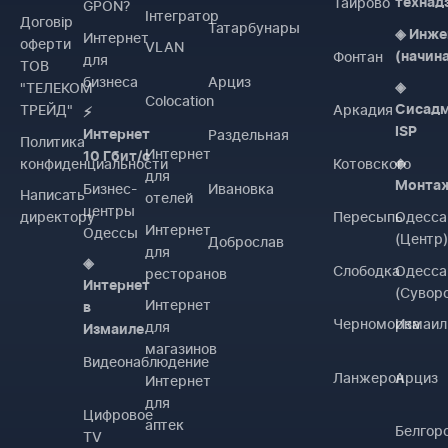
Таирово
технад
GPON?
Інтегратор
Договiр
Татарбунары
◈ Инже
Интернет
оферти
VLAN
Фонтан
(начин
для
ТОВ
бизнеса
Арциз
"ТЕЛЕКОМ
◈
Colocation
ТРЕЙД"
Аркадия
Сисад
⚡
ISP
Раздельная
Интернет
Политика
Интернет
10 Гбит/с
конфиденциальности
Котовского
◈
для
Монта
Бизнес-
Ивановка
Написать
отелей
центры
директору
Пересыпь
Одесса
Интернет
Одессы
(Центр
Доброслав
для
◈
Слободка
Одесса
ресторанов
Интернет
(Сувор
Интернет
в
Черноморка
Измаил
для
Измаиле
магазинов
Видеонаблюдение
Ланжерон
Арциз
Интернет
для
Цифровое
аптек
Белгор
TV