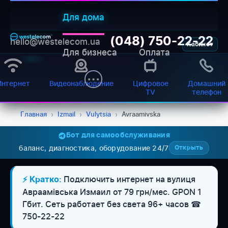
Для дома
(048) 750-22-22
hello@westelecom.ua
Кабинет
Для бизнеса
Оплата
Интернет
Видеонаблюдение
Цифровое
Домашний
TV
телефон
Главная
›
Izmail
›
Vulytsia
›
Avraamivska
Бот для самообслуживания
баланс, диагностика, оборудование 24/7
Открыть
WESTELECOM
Онлайн-підтримка
Подключить интернет на вулиця
⚡ Кратко:
Авраамівська Измаил от 79 грн/мес. GPON 1
Гбит. Сеть работает без света 96+ часов ☎
750-22-22