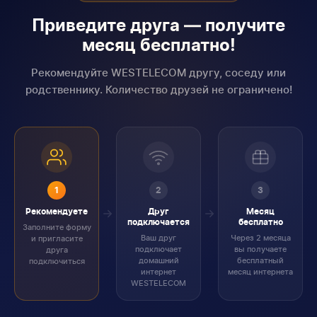
Приведите друга — получите
месяц бесплатно!
Рекомендуйте WESTELECOM другу, соседу или
родственнику. Количество друзей не ограничено!
1
2
3
Рекомендуете
Друг
Месяц
подключается
бесплатно
Заполните форму
Ваш друг
Через 2 месяца
и пригласите
подключает
вы получаете
друга
домашний
бесплатный
подключиться
интернет
месяц интернета
WESTELECOM