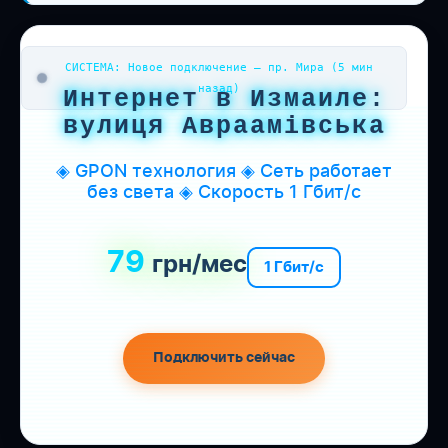
СИСТЕМА: Новое подключение — пр. Мира (5 мин
назад)
Интернет в Измаиле:
вулиця Авраамівська
◈ GPON технология ◈ Сеть работает
без света ◈ Скорость 1 Гбит/с
79
грн/мес
1 Гбит/с
Подключить сейчас