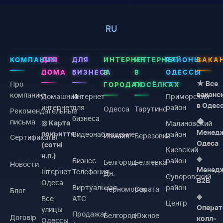
RU
КОМПАНИЯ
ДЛЯ
ДЛЯ
ИНТЕРНЕТ
ИНТЕРНЕТ
РАЙОНЫ
ВАКА
ДОМА
БИЗНЕСА
В
В
ОДЕССЫ
Про
★ Все
ГОРОДАХ
ПОСЁЛКАХ
компанию
ваканс
Домашний
Интернет
Приморский
в Одес
интернет
для
район
Одесса
Тарутино
Рекомендательные
бизнеса
письма
◆
Малиновский
◎ Карта
Менед
Видеонаблюдение
район
покриття
Измаил
Березовка
Сертификаты
Одеса
(сотні
Киевский
н.п.)
◈
Бизнес
район
Белгород-
Беляевка
Новости
Менед
Інтернет
Телефония
Дн.
Суворовский
B2B
Одеса
Виртуальная
район
Черноморск
Сарата
Блог
◈
Все
АТС
Центр
Операт
улицы
Продажа/
Белгород-
Южное
Договiр
колл-
Одессы