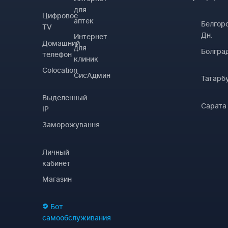
для
Цифровое
аптек
Белгор
TV
Дн.
Интернет
Домашний
для
Болгра
телефон
клиник
Colocation
СисАдмин
Татарб
Выделенный
Сарата
IP
Заморожування
Личный
кабинет
Магазин
Бот
самообслуживания