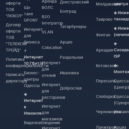
Аренда
Днестровский
оферти
Молдаванка
центра
Що
ВОЛС
ТОВ
Болград
◈ Инже
таке
"ЛЄКОЛ"
B2O
Таирово
технад
GPON?
Інтегратор
Договiр
Татарбунары
◈ Инже
Интернет
оферти
VLAN
Фонтан
(начин
для
ТОВ
бизнеса
Арциз
"ТЕЛЕКОМ
◈
Colocation
ТРЕЙД"
Аркадия
Сисад
⚡
ISP
Раздельная
Интернет
Политика
Интернет
10 Гбит/с
конфиденциальности
Котовского
◈
для
Монта
Бизнес-
Ивановка
Написать
отелей
центры
директору
Пересыпь
Одесса
Интернет
Одессы
(Центр
Доброслав
для
◈
Слободка
Одесса
ресторанов
Интернет
(Сувор
Интернет
в
Черноморка
Измаил
для
Измаиле
магазинов
Видеонаблюдение
Ланжерон
Арциз
Интернет