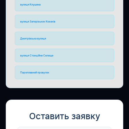
вулиця Клушина
вулиця Запорізьких Козаків
Дмитрівська вулиця
вулиця Станційне Селище
Пароплавний провулок
Оставить заявку