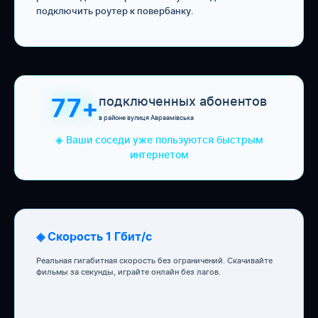
подключить роутер к повербанку.
подключенных абонентов
77+
в районе вулиця Авраамівська
◈ Ваши соседи уже пользуются быстрым
интернетом
◈ Скорость 1 Гбит/с
Реальная гигабитная скорость без ограничений. Скачивайте
фильмы за секунды, играйте онлайн без лагов.