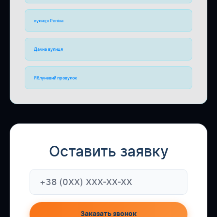
вулиця Рєпіна
Дачна вулиця
Яблуневий провулок
Оставить заявку
Заказать звонок