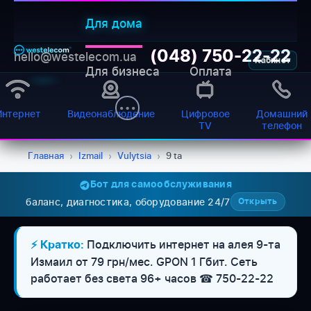
Для дома
(048) 750-22-22
hello@westelecom.ua
Кабинет
Для бизнеса
Оплата
Интернет
Видеонаблюдение
Цифровое
Домашний
TV
телефон
Главная
›
Izmail
›
Vulytsia
›
9 ta
Бот для самообслуживания
баланс, диагностика, оборудование 24/7
Открыть
WESTELECOM
Онлайн-підтримка
Подключить интернет на алея 9-та
⚡ Кратко:
Измаил от 79 грн/мес. GPON 1 Гбит. Сеть
работает без света 96+ часов ☎ 750-22-22