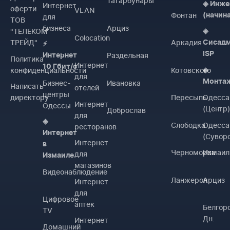
Татарбунары
◈ Инже
Интернет
оферти
VLAN
Фонтан
(начин
для
ТОВ
бизнеса
Арциз
"ТЕЛЕКОМ
◈
Colocation
ТРЕЙД"
Аркадия
Сисад
⚡
ISP
Раздельная
Интернет
Политика
Интернет
10 Гбит/с
конфиденциальности
Котовского
◈
для
Монта
Бизнес-
Ивановка
Написать
отелей
центры
директору
Пересыпь
Одесса
Интернет
Одессы
(Центр
Доброслав
для
◈
Слободка
Одесса
ресторанов
Интернет
(Сувор
Интернет
в
Черноморка
Измаил
для
Измаиле
магазинов
Видеонаблюдение
Ланжерон
Арциз
Интернет
для
Цифровое
аптек
Белгор
TV
Дн.
Интернет
Домашний