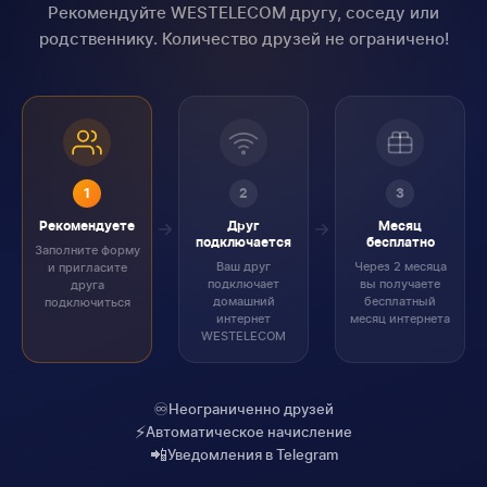
Рекомендуйте WESTELECOM другу, соседу или
родственнику. Количество друзей не ограничено!
1
2
3
Рекомендуете
Друг
Месяц
подключается
бесплатно
Заполните форму
Ваш друг
Через 2 месяца
и пригласите
подключает
вы получаете
друга
домашний
бесплатный
подключиться
интернет
месяц интернета
WESTELECOM
♾️
Неограниченно друзей
⚡
Автоматическое начисление
📲
Уведомления в Telegram