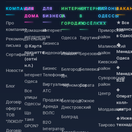
КОМПАНИЯ
ДЛЯ
ДЛЯ
ИНТЕРНЕТ
ИНТЕРНЕТ
РАЙОНЫ
ВАКА
ДОМА
БИЗНЕСА
В
В
ОДЕССЫ
Про
★ Все
ГОРОДАХ
ПОСЁЛКАХ
компанию
ваканс
Домашний
Интернет
Приморский
в Одес
интернет
для
район
Одесса
Тарутино
Рекомендательные
бизнеса
письма
◆
Малиновский
◎ Карта
Менед
Видеонаблюдение
район
покриття
Измаил
Березовка
Сертификаты
Одеса
(сотні
Киевский
н.п.)
◈
Бизнес
район
Белгород-
Беляевка
Новости
Менед
Інтернет
Телефония
Дн.
Суворовский
B2B
Одеса
Виртуальная
район
Черноморск
Сарата
Блог
◈
Все
АТС
Центр
Операт
улицы
Продажа/
Белгород-
Южное
Договiр
колл-
Одессы
Аренда
Днестровский
оферти
Молдаванка
центра
Що
ВОЛС
ТОВ
Болград
◈ Инже
таке
"ЛЄКОЛ"
B2O
Таирово
технад
GPON?
Інтегратор
Договiр