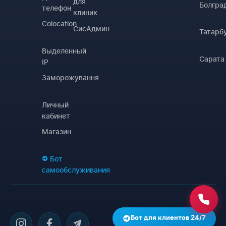
для
Болгра
телефон
клиник
Colocation
СисАдмин
Татарб
Выделенный
Сарата
IP
Заморожування
Личный
кабинет
Магазин
Бот
самообслуживания
Бот для клиентов 24/7