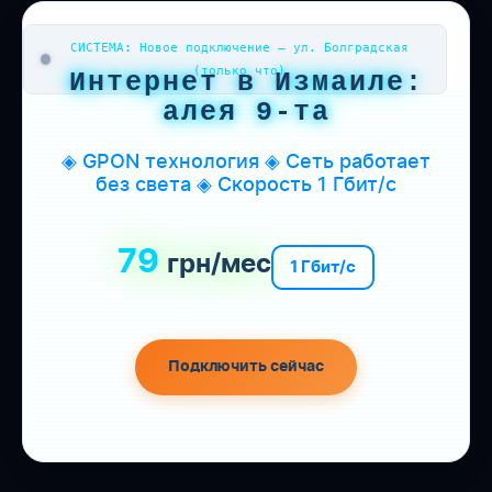
СИСТЕМА: Новое подключение — ул. Болградская
(только что)
Интернет в Измаиле:
алея 9-та
◈ GPON технология ◈ Сеть работает
без света ◈ Скорость 1 Гбит/с
79
грн/мес
1 Гбит/с
Подключить сейчас