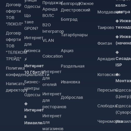
Продажа/
Белгород-
Южное
Договiр
колл-
Одессы
Аренда
Днестровский
оферти
Молдаванка
центра
Що
ВОЛС
ТОВ
Болград
◈ Инже
таке
"ЛЄКОЛ"
B2O
Таирово
технад
GPON?
Інтегратор
Договiр
Татарбунары
◈ Инже
Интернет
оферти
VLAN
Фонтан
(начин
для
ТОВ
бизнеса
Арциз
"ТЕЛЕКОМ
◈
Colocation
ТРЕЙД"
Аркадия
Сисад
⚡
ISP
Раздельная
Интернет
Политика
Интернет
10 Гбит/с
конфиденциальности
Котовского
◈
для
Монта
Бизнес-
Ивановка
Написать
отелей
центры
директору
Пересыпь
Одесса
Интернет
Одессы
(Центр
Доброслав
для
◈
Слободка
Одесса
ресторанов
Интернет
(Сувор
Интернет
в
Черноморка
Измаил
для
Измаиле
магазинов