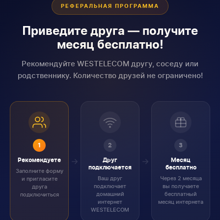
РЕФЕРАЛЬНАЯ ПРОГРАММА
Приведите друга — получите
месяц бесплатно!
Рекомендуйте WESTELECOM другу, соседу или
родственнику. Количество друзей не ограничено!
1
2
3
Рекомендуете
Друг
Месяц
подключается
бесплатно
Заполните форму
Ваш друг
Через 2 месяца
и пригласите
подключает
вы получаете
друга
домашний
бесплатный
подключиться
интернет
месяц интернета
WESTELECOM