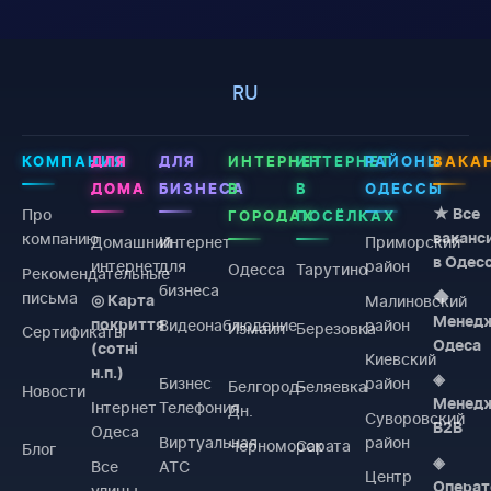
RU
КОМПАНИЯ
ДЛЯ
ДЛЯ
ИНТЕРНЕТ
ИНТЕРНЕТ
РАЙОНЫ
ВАКА
ДОМА
БИЗНЕСА
В
В
ОДЕССЫ
Про
★ Все
ГОРОДАХ
ПОСЁЛКАХ
компанию
ваканс
Домашний
Интернет
Приморский
в Одес
интернет
для
район
Одесса
Тарутино
Рекомендательные
бизнеса
письма
◆
Малиновский
◎ Карта
Менед
Видеонаблюдение
район
покриття
Измаил
Березовка
Сертификаты
Одеса
(сотні
Киевский
н.п.)
◈
Бизнес
район
Белгород-
Беляевка
Новости
Менед
Інтернет
Телефония
Дн.
Суворовский
B2B
Одеса
Виртуальная
район
Черноморск
Сарата
Блог
◈
Все
АТС
Центр
Операт
улицы