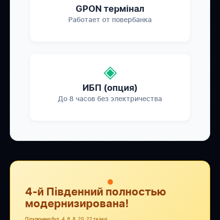
GPON термінал
Работает от повербанка
◈
ИБП (опция)
До 8 часов без электричества
●
4-й Південний полностью
модернизирована!
Підключено буд. 4, 6, 8, 20, 22 та інші