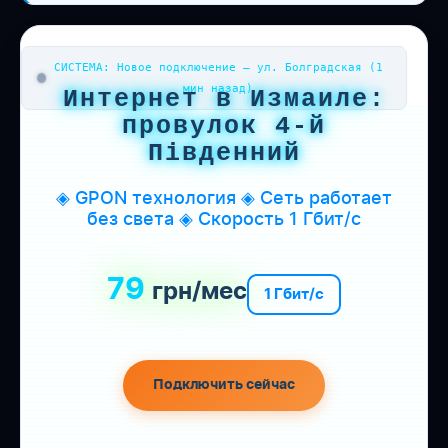
СИСТЕМА: Новое подключение — ул. Болградская (1
мин назад)
Интернет в Измаиле:
провулок 4-й
Південний
◈ GPON технология ◈ Сеть работает
без света ◈ Скорость 1 Гбит/с
79
грн/мес
1 Гбит/с
Подключить сейчас