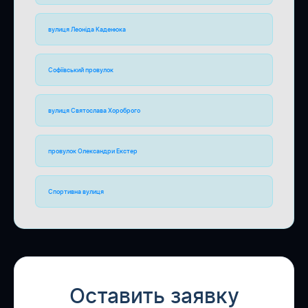
вулиця Леоніда Каденюка
Софіївський провулок
вулиця Святослава Хороброго
провулок Олександри Екстер
Спортивна вулиця
Оставить заявку