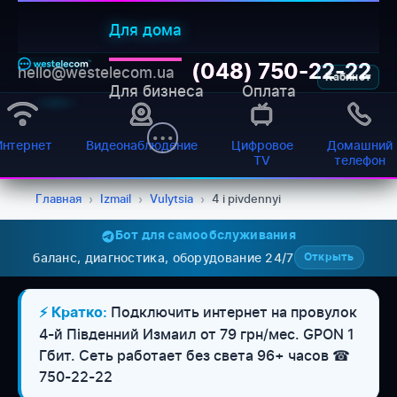
Для дома
(048) 750-22-22
hello@westelecom.ua
Кабинет
Для бизнеса
Оплата
Интернет
Видеонаблюдение
Цифровое
Домашний
TV
телефон
Главная
›
Izmail
›
Vulytsia
›
4 i pivdennyi
Бот для самообслуживания
баланс, диагностика, оборудование 24/7
Открыть
WESTELECOM
Онлайн-підтримка
Подключить интернет на провулок
⚡ Кратко:
4-й Південний Измаил от 79 грн/мес. GPON 1
Гбит. Сеть работает без света 96+ часов ☎
750-22-22