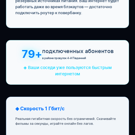
резервных источниках питания. Ваш интернет будет
работать даже во время блэкаутов — достаточно
подключить роутер к повербанку.
подключенных абонентов
79+
в районе провулок 4-й Південний
◈ Ваши соседи уже пользуются быстрым
интернетом
◈ Скорость 1 Гбит/с
Реальная гигабитная скорость без ограничений. Скачивайте
фильмы за секунды, играйте онлайн без лагов.