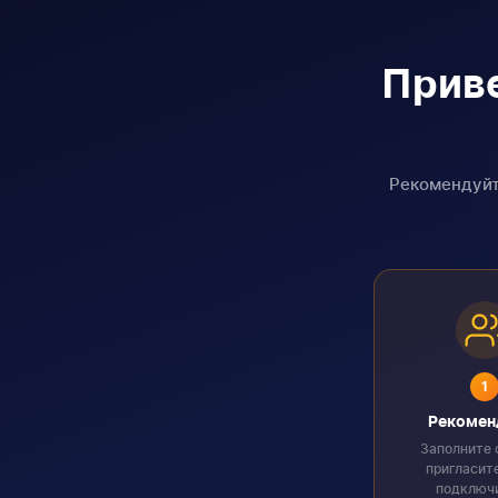
Приве
Рекомендуйт
1
Рекомен
Заполните 
пригласит
подключ