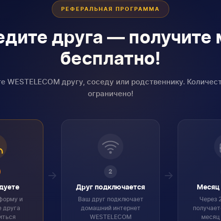
РЕФЕРАЛЬНАЯ ПРОГРАММА
дите друга — получите
бесплатно!
е WESTELECOM другу, соседу или родственнику. Количест
ограничено!
2
дуете
Друг подключается
Месяц 
форму и
Ваш друг подключает
Через 
е друга
домашний интернет
получает
иться
WESTELECOM
месяц