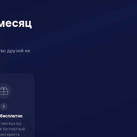
 месяц
во друзей не
3
бесплатно
2 месяца вы
е бесплатный
 интернета