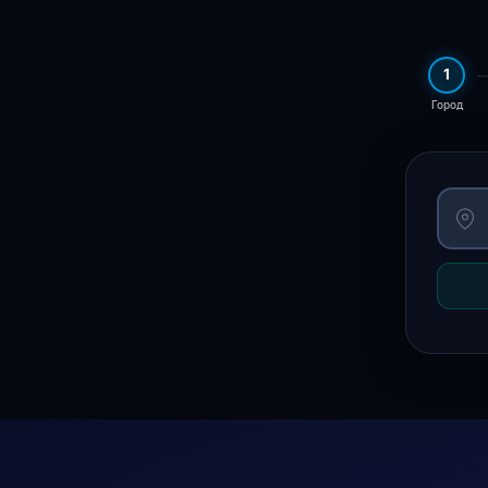
1
Город