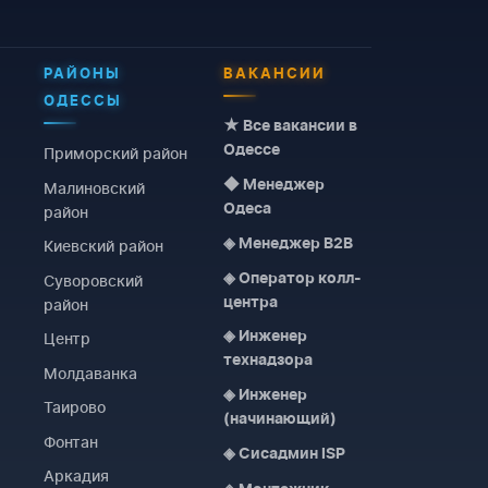
РАЙОНЫ
ВАКАНСИИ
ОДЕССЫ
★ Все вакансии в
Одессе
Приморский район
◆ Менеджер
Малиновский
Одеса
район
Киевский район
◈ Менеджер B2B
Суворовский
◈ Оператор колл-
район
центра
Центр
◈ Инженер
технадзора
Молдаванка
◈ Инженер
Таирово
(начинающий)
WESTELECOM
Фонтан
Онлайн-підтримка
◈ Сисадмин ISP
Аркадия