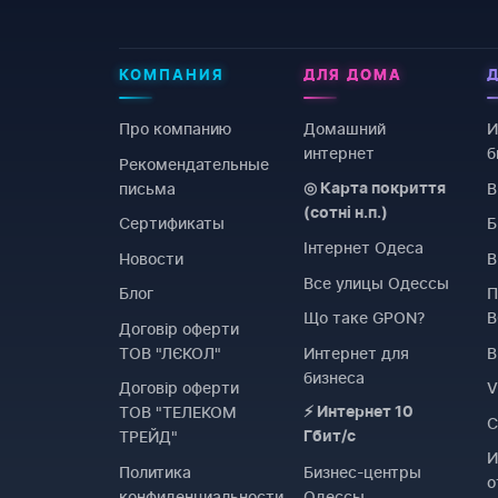
КОМПАНИЯ
ДЛЯ ДОМА
Про компанию
Домашний
И
интернет
б
Рекомендательные
письма
В
◎ Карта покриття
(сотні н.п.)
Сертификаты
Б
Інтернет Одеса
Новости
В
Все улицы Одессы
Блог
П
Що таке GPON?
Договiр оферти
ТОВ "ЛЄКОЛ"
Интернет для
B
бизнеса
Договiр оферти
ТОВ "ТЕЛЕКОМ
⚡ Интернет 10
C
ТРЕЙД"
Гбит/с
И
Политика
Бизнес-центры
о
конфиденциальности
Одессы