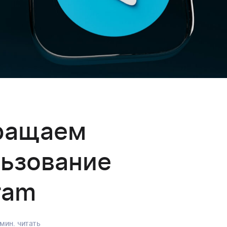
ращаем
ьзование
ram
мин. читать