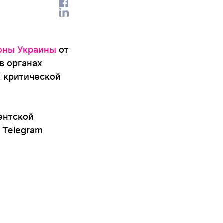
оны Украины
от
в органах
х критической
ентской
 Telegram