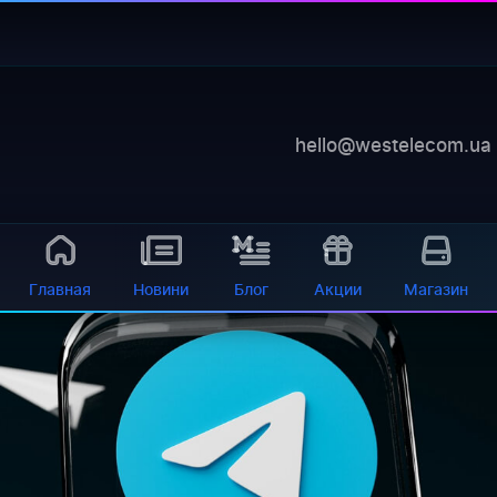
legram
—
баланс, диагностика, оборудование 24/
 самообслуживания
ользование Telegram для клиентской поддержки и обс
hello@westelecom.ua
ь Telegram канала «@WESTELECOM.NEWS» и дальн...
Главная
Новини
Блог
Акции
Магазин