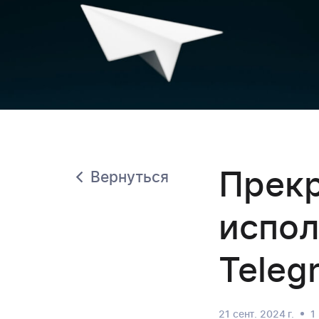
Прек
Вернуться
испол
Teleg
21 сент. 2024 г.
1 