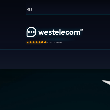
Главная
›
Новости
›
Prekrasaem ispolzovanie te
RU
Бот для
Прекращаем исп
⚡ Кратко:
останавливаем активност
по отзывам
4.4