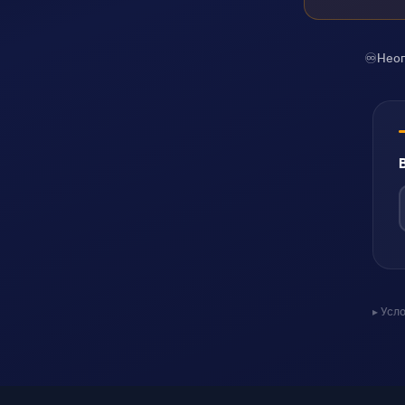
♾️
Неог
Усл