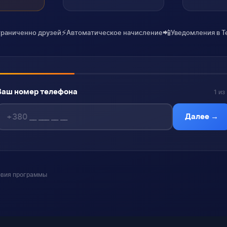
⚡
📲
раниченно друзей
Автоматическое начисление
Уведомления в T
Ваш номер телефона
1 из
Далее →
овия программы