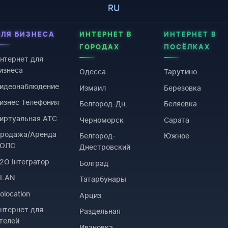
RU
ДЛЯ БИЗНЕСА
ИНТЕРНЕТ В
ИНТЕРНЕТ В
ГОРОДАХ
ПОСЁЛКАХ
нтернет для
изнеса
Одесса
Тарутино
идеонаблюдение
Измаил
Березовка
изнес Телефония
Белгород-Дн.
Беляевка
иртуальная АТС
Черноморск
Сарата
родажа/Аренда
Белгород-
Южное
ВОЛС
Днестровский
2O Інтегратор
Болград
VLAN
Татарбунары
olocation
Арциз
нтернет для
Раздельная
телей
Ивановка