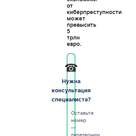
от
киберпреступности
может
превысить
5
трлн
евро.
☎
Нужна
консультация
специалиста?
Оставьте
номер
—
перезвоним