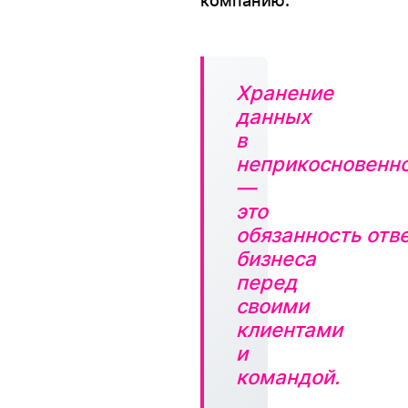
компанию.
Хранение
данных
в
неприкосновенн
—
это
обязанность отв
бизнеса
перед
своими
клиентами
и
командой.