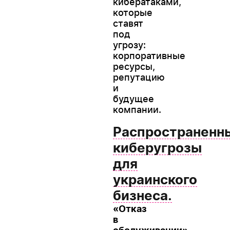
кибератаками,
которые
ставят
под
угрозу:
корпоративные
ресурсы,
репутацию
и
будущее
компании.
Распространенн
киберугрозы
для
украинского
бизнеса.
«Отказ
в