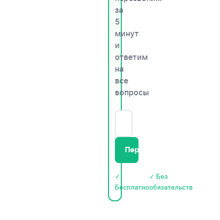
за
5
минут
и
ответим
на
все
вопросы
Перезвоните мне
✓
✓ Без
Бесплатно
обязательств