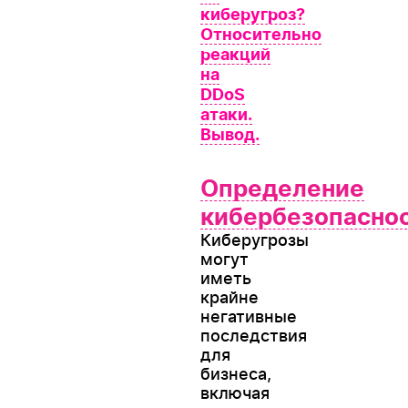
киберугроз?
Относительно
реакций
на
DDoS
атаки.
Вывод.
Определение
кибербезопаснос
Киберугрозы
могут
иметь
крайне
негативные
последствия
для
бизнеса,
включая