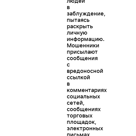
людей
в
заблуждение,
пытаясь
раскрыть
личную
информацию.
Мошенники
присылают
сообщения
с
вредоносной
ссылкой
в
комментариях
социальных
сетей,
сообщениях
WESTELECO
торговых
Онлайн-підтри
площадок,
электронных
письмах