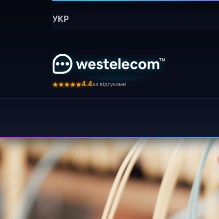
Головна
›
Блог
›
Osobennosti i princip raboty o
УКР
Бот для
Оптоволокно ві
⚡ Коротко:
даних. Кабель із оптичног
за відгуками
4.4