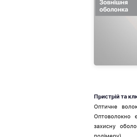
Пристрій та кл
Оптичне воло
Оптоволокно 
захисну оболо
полімеру).