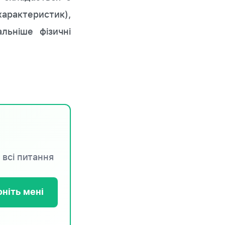
характеристик),
льніше фізичні
 всі питання
ніть мені