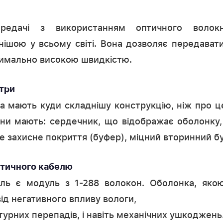
ередачі з використанням оптичного волок
ішою у всьому світі. Вона дозволяє передавати
ксимально високою швидкістю.
три
а мають куди складнішу конструкцію, ніж про ц
они мають: сердечник, що відображає оболонку,
не захисне покриття (буфер), міцний вторинний б
птичного кабелю
ль є модуль з 1-288 волокон. Оболонка, якою
від негативного впливу вологи,
турних перепадів, і навіть механічних ушкоджень