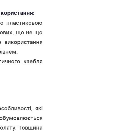
икористання:
ою пластиковою
дових, що не що
о використання
рівнем.
тичного каебля
собливості, які
 обумовлюється
іолату. Товщина