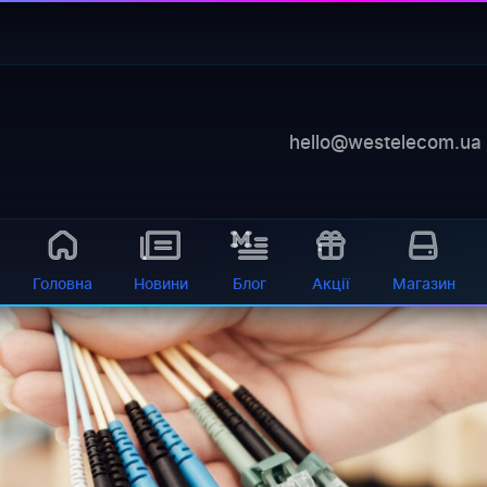
pticeskogo kabela
—
баланс, діагностика, обладнання 24/7
 самообслуговування
дноситься до одного з швидкісних і надійних засобів пе
hello@westelecom.ua
о волокна зазвичай...
Головна
Новини
Блог
Акції
Магазин