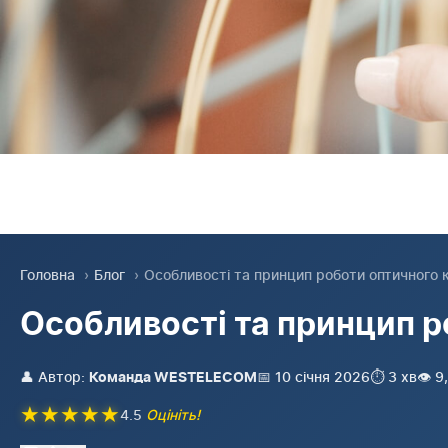
Головна
›
Блог
›
Особливості та принцип роботи оптичного к
Особливості та принцип 
👤 Автор:
📅 10 січня 2026
⏱️ 3 хв
👁️ 
Команда WESTELECOM
★
★
★
★
★
4.5
Оцініть!