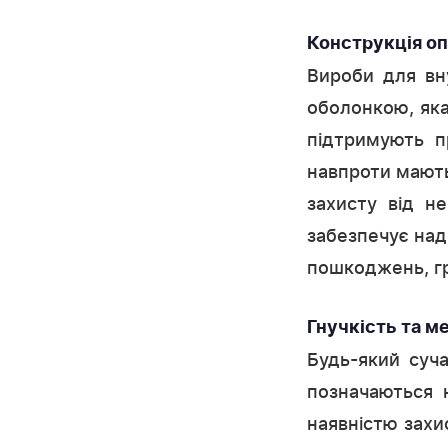
Конструкція оп
Вироби для вн
оболонкою, яка
підтримують п
навпроти мають
захисту від н
забезпечує над
пошкоджень, гр
Гнучкість та м
Будь-який суча
позначаються 
наявністю захи