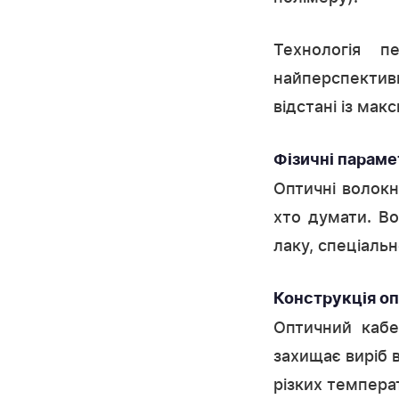
Технологія п
найперспективн
відстані із ма
Фізичні параме
Оптичні волокн
хто думати. В
лаку, спеціаль
Конструкція о
Оптичний кабе
захищає виріб 
різких темпера