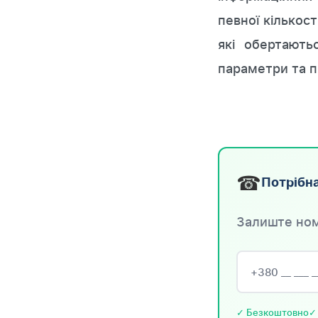
певної кількос
які обертають
параметри та п
☎
Потрібна
Залиште ном
✓ Безкоштовно
✓