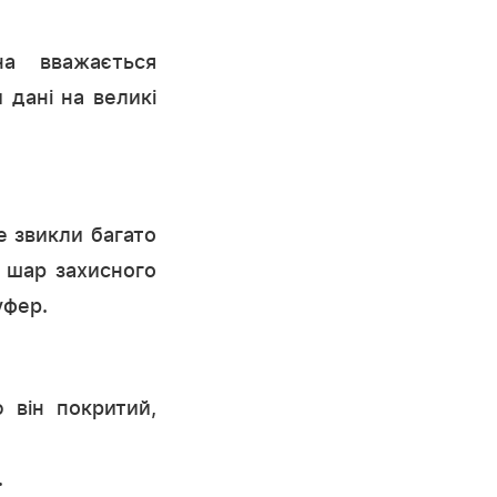
на вважається
 дані на великі
е звикли багато
 шар захисного
уфер.
 він покритий,
.