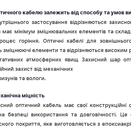
тичного кабелю залежить від способу та умов в
утрішнього застосування відрізняються захисн
 має мінімум зміцнювальних елементів та скла
роцес горіння. Оптичні кабелі для зовнішньог
 зміцнюючі елементи та відрізняються високим 
егативних атмосферних явищ Захисний шар оп
ійний захист від механічних
изунів та вологи.
еханічна міцність
сний оптичний кабель має свої конструкційні о
на безпеці використання та довговічності. Це
сного покриття, яке виготовляється з епоксиакр