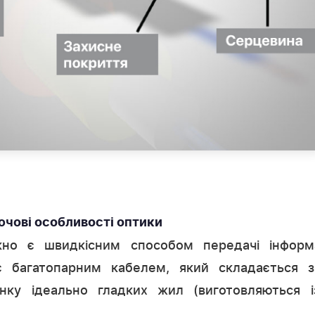
ючові особливості оптики
кно є швидкісним способом передачі інформа
є багатопарним кабелем, який складається з
нку ідеально гладких жил (виготовляються і