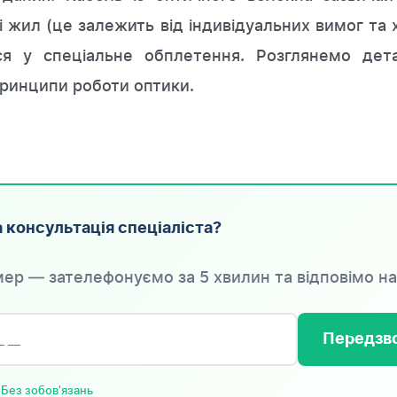
ті жил (це залежить від індивідуальних вимог та 
ся у спеціальне обплетення. Розглянемо дета
ринципи роботи оптики.
 консультація спеціаліста?
ер — зателефонуємо за 5 хвилин та відповімо на
Передзво
 Без зобов'язань